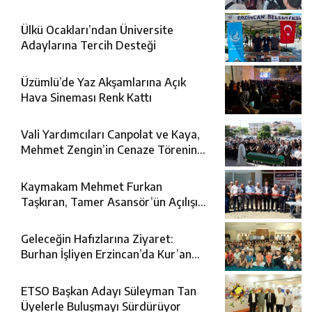
Uğurlandı
Ülkü Ocakları’ndan Üniversite
Adaylarına Tercih Desteği
Üzümlü’de Yaz Akşamlarına Açık
Hava Sineması Renk Kattı
Vali Yardımcıları Canpolat ve Kaya,
Mehmet Zengin’in Cenaze Törenine
Katıldı
Kaymakam Mehmet Furkan
Taşkıran, Tamer Asansör’ün Açılışına
Katıldı
Geleceğin Hafızlarına Ziyaret:
Burhan İşliyen Erzincan’da Kur’an
Kursu Öğrencileriyle Buluştu
ETSO Başkan Adayı Süleyman Tan
Üyelerle Buluşmayı Sürdürüyor