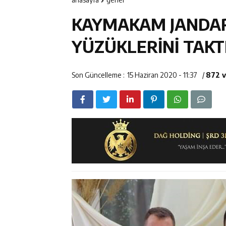
12:14
Erzincan’da Ar
KAYMAKAM JANDAR
12:13
Erzincan Erkek 
YÜZÜKLERİNİ TAKT
12:12
Erzincan Emniy
Son Güncelleme :
15 Haziran 2020 - 11:37
/
872 
12:19
Umre Ödüllü Bi