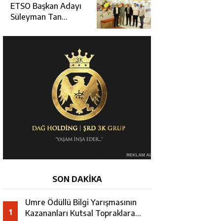
Erzincan’da Kur’an
ETSO Başkan Adayı
Kursu Öğrencileriyle
Süleyman Tan
Buluştu
Üyelerle Buluşmayı
Sürdürüyor
SON DAKİKA
Umre Ödüllü Bilgi Yarışmasının
1
Kazananları Kutsal Topraklara