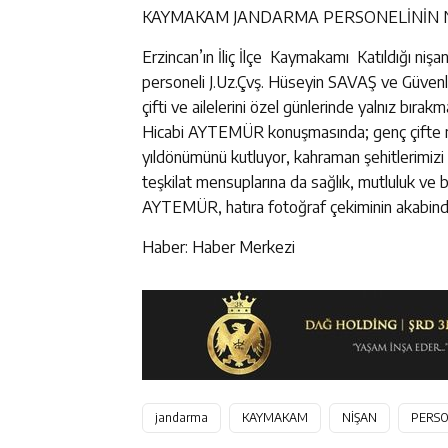
KAYMAKAM JANDARMA PERSONELİNİN N
Erzincan’ın İliç İlçe Kaymakamı Katıldığı nişan
personeli J.Uz.Çvş. Hüseyin SAVAŞ ve Güven
çifti ve ailelerini özel günlerinde yalnız bıra
Hicabi AYTEMÜR konuşmasında; genç çifte mutl
yıldönümünü kutluyor, kahraman şehitlerimizi
teşkilat mensuplarına da sağlık, mutluluk ve 
AYTEMÜR, hatıra fotoğraf çekiminin akabinde 
Haber: Haber Merkezi
jandarma
KAYMAKAM
NİŞAN
PERSO