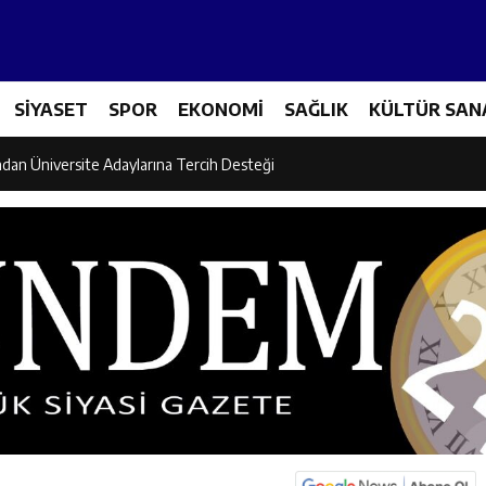
et Personeline Finansal Okuryazarlık Eğitimi
SİYASET
SPOR
EKONOMİ
SAĞLIK
KÜLTÜR SAN
lgi Yarışmasının Kazananları Kutsal Topraklara Uğurlandı
ndan Üniversite Adaylarına Tercih Desteği
Akşamlarına Açık Hava Sineması Renk Kattı
arı Canpolat ve Kaya, Mehmet Zengin’in Cenaze Törenine Katıldı
et Furkan Taşkıran, Tamer Asansör’ün Açılışına Katıldı
larına Ziyaret: Burhan İşliyen Erzincan’da Kur’an Kursu Öğrencileriyle Bu
dayı Süleyman Tan Üyelerle Buluşmayı Sürdürüyor