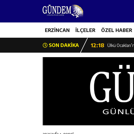
12:12
Erzincan Emniy
12:19
ERZİNCAN
İLÇELER
ÖZEL HABER
Umre Ödüllü Bi
12:18
SON DAKİKA
Ülkü Ocakları’
12:17
Üzümlü’de Yaz 
12:16
Vali Yardımcıl
12:16
Kaymakam Mehm
12:15
Geleceğin Hafız
12:14
ETSO Başkan A
anasayfa
genel