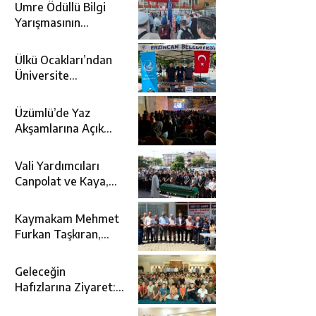
Umre Ödüllü Bilgi
Yarışmasının
Kazananları Kutsal
Topraklara
Ülkü Ocakları’ndan
Uğurlandı
Üniversite
Adaylarına Tercih
Desteği
Üzümlü’de Yaz
Akşamlarına Açık
Hava Sineması Renk
Kattı
Vali Yardımcıları
Canpolat ve Kaya,
Mehmet Zengin’in
Cenaze Törenine
Kaymakam Mehmet
Katıldı
Furkan Taşkıran,
Tamer Asansör’ün
Açılışına Katıldı
Geleceğin
Hafızlarına Ziyaret:
Burhan İşliyen