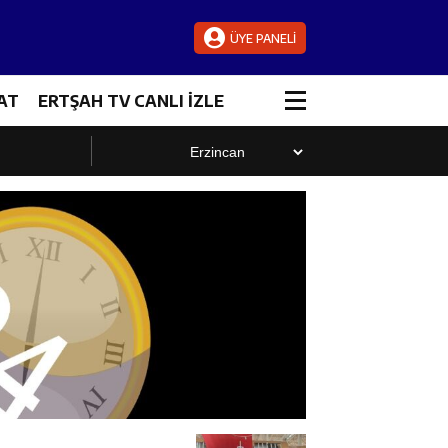
ÜYE PANELİ
AT
ERTŞAH TV CANLI İZLE
luştu