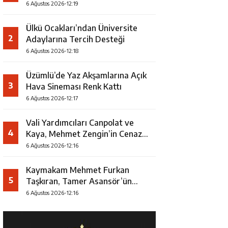
Uğurlandı
6 Ağustos 2026-12:19
Ülkü Ocakları’ndan Üniversite
2
Adaylarına Tercih Desteği
6 Ağustos 2026-12:18
Üzümlü’de Yaz Akşamlarına Açık
3
Hava Sineması Renk Kattı
6 Ağustos 2026-12:17
Vali Yardımcıları Canpolat ve
4
Kaya, Mehmet Zengin’in Cenaze
Törenine Katıldı
6 Ağustos 2026-12:16
Kaymakam Mehmet Furkan
5
Taşkıran, Tamer Asansör’ün
Açılışına Katıldı
6 Ağustos 2026-12:16