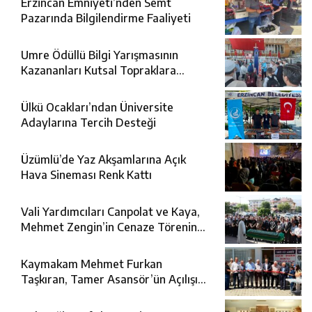
Erzincan Emniyeti’nden Semt
Pazarında Bilgilendirme Faaliyeti
Umre Ödüllü Bilgi Yarışmasının
Kazananları Kutsal Topraklara
Uğurlandı
Ülkü Ocakları’ndan Üniversite
Adaylarına Tercih Desteği
Üzümlü’de Yaz Akşamlarına Açık
Hava Sineması Renk Kattı
Vali Yardımcıları Canpolat ve Kaya,
Mehmet Zengin’in Cenaze Törenine
Katıldı
Kaymakam Mehmet Furkan
Taşkıran, Tamer Asansör’ün Açılışına
Katıldı