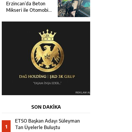
Üçüncüsü Oldu
Erzincan’da Beton
Mikseri ile Otomobil
Çarpıştı: 3 Kişi
Yaralandı
SON DAKİKA
ETSO Başkan Adayı Süleyman
1
Tan Üyelerle Buluştu