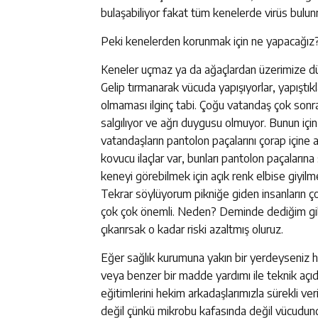
bulaşabiliyor fakat tüm kenelerde virüs bulu
Peki kenelerden korunmak için ne yapacağız
Keneler uçmaz ya da ağaçlardan üzerimize düşm
Gelip tırmanarak vücuda yapışıyorlar, yapıştık
olmaması ilginç tabi. Çoğu vatandaş çok sonr
salgılıyor ve ağrı duygusu olmuyor. Bunun içi
vatandaşların pantolon paçalarını çorap içine
kovucu ilaçlar var, bunları pantolon paçalarına 
keneyi görebilmek için açık renk elbise giyilme
Tekrar söylüyorum pikniğe giden insanların çoc
çok çok önemli. Neden? Deminde dediğim gibi
çıkarırsak o kadar riski azaltmış oluruz.
Eğer sağlık kurumuna yakın bir yerdeyseniz 
veya benzer bir madde yardımı ile teknik açıda
eğitimlerini hekim arkadaşlarımızla sürekli ver
değil çünkü mikrobu kafasında değil vücudund