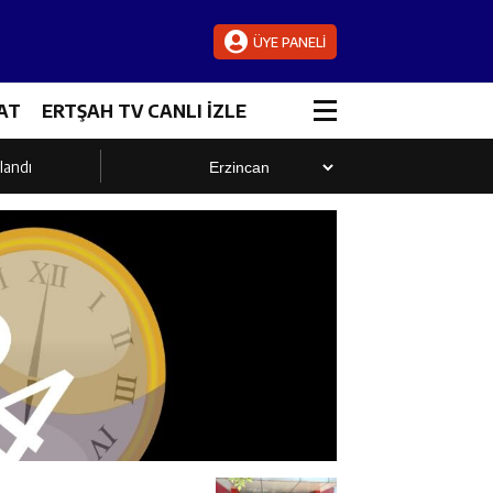
ÜYE PANELİ
AT
ERTŞAH TV CANLI İZLE
landı