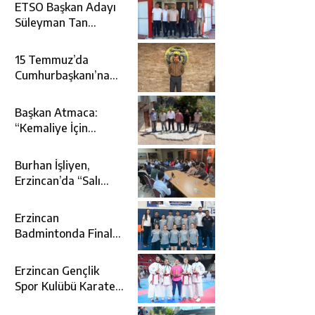
ETSO Başkan Adayı
Süleyman Tan
Üyelerle Buluştu
15 Temmuz’da
Cumhurbaşkanı’na
Suikast Girişiminde
Yer Alan Firari FETÖ
Başkan Atmaca:
Şüphelisi Yakalandı
“Kemaliye İçin
Durmadan,
Yorulmadan
Burhan İşliyen,
Çalışıyoruz”
Erzincan’da “Salı
Sohbetleri”ne Konuk
Oldu
Erzincan
Badmintonda Finale
Yükseldi
Erzincan Gençlik
Spor Kulübü Karate
Takımı Türkiye