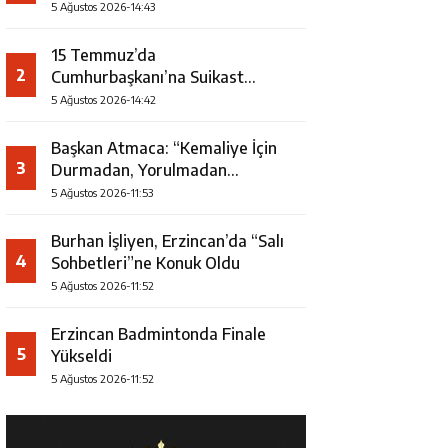
5 Ağustos 2026-14:43
15 Temmuz’da
2
Cumhurbaşkanı’na Suikast
Girişiminde Yer Alan Firari FETÖ
5 Ağustos 2026-14:42
Şüphelisi Yakalandı
Başkan Atmaca: “Kemaliye İçin
3
Durmadan, Yorulmadan
Çalışıyoruz”
5 Ağustos 2026-11:53
Burhan İşliyen, Erzincan’da “Salı
4
Sohbetleri”ne Konuk Oldu
5 Ağustos 2026-11:52
Erzincan Badmintonda Finale
5
Yükseldi
5 Ağustos 2026-11:52