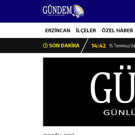
11:44
Kemaliye’de K
14:43
ERZİNCAN
İLÇELER
ÖZEL HABER
ETSO Başkan A
14:42
SON DAKİKA
15 Temmuz’da 
11:53
Başkan Atmaca:
11:52
Burhan İşliyen
11:52
Erzincan Badmi
11:51
Erzincan Gençl
11:49
Erzincan’da Bet
anasayfa
genel