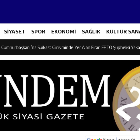
adına Yönelik Şiddetle Mücadele Eğitimi Düzenlendi
SİYASET
SPOR
EKONOMİ
SAĞLIK
KÜLTÜR SAN
dayı Süleyman Tan Üyelerle Buluştu
Cumhurbaşkanı’na Suikast Girişiminde Yer Alan Firari FETÖ Şüphelisi Yaka
 “Kemaliye İçin Durmadan, Yorulmadan Çalışıyoruz”
, Erzincan’da “Salı Sohbetleri”ne Konuk Oldu
ntonda Finale Yükseldi
ik Spor Kulübü Karate Takımı Türkiye Üçüncüsü Oldu
on Mikseri ile Otomobil Çarpıştı: 3 Kişi Yaralandı