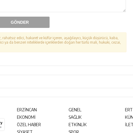
GÖNDER
r, rahatsız edici, hakaret ve küfür içeren, aşağılayıcı, küçük düşürücü, kaba,
ici ya da benzeri niteliklerde içeriklerden doğan her türlü mali, hukuki, cezai,
ERZİNCAN
GENEL
ERT
EKONOMİ
SAĞLIK
KÜ
ÖZEL HABER
ETKİNLİK
İLE
SİYASET
SPOR