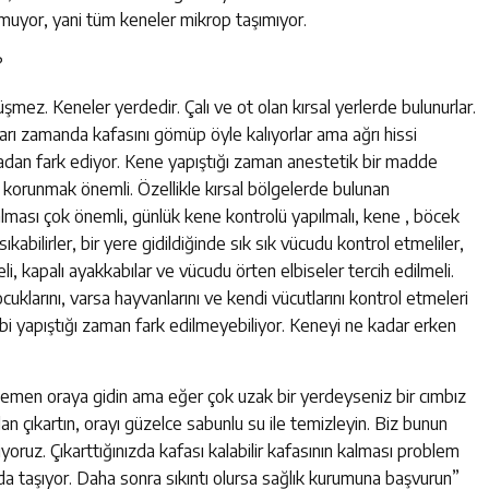
nmuyor, yani tüm keneler mikrop taşımıyor.
?
ez. Keneler yerdedir. Çalı ve ot olan kırsal yerlerde bulunurlar.
ları zamanda kafasını gömüp öyle kalıyorlar ama ağrı hissi
adan fark ediyor. Kene yapıştığı zaman anestetik bir madde
n korunmak önemli. Özellikle kırsal bölgelerde bulunan
 alması çok önemli, günlük kene kontrolü yapılmalı, kene , böcek
sıkabilirler, bir yere gidildiğinde sık sık vücudu kontrol etmeliler,
li, kapalı ayakkabılar ve vücudu örten elbiseler tercih edilmeli.
uklarını, varsa hayvanlarını ve kendi vücutlarını kontrol etmeleri
 yapıştığı zaman fark edilmeyebiliyor. Keneyi ne kadar erken
hemen oraya gidin ama eğer çok uzak bir yerdeyseniz bir cımbız
n çıkartın, orayı güzelce sabunlu su ile temizleyin. Biz bunun
iyoruz. Çıkarttığınızda kafası kalabilir kafasının kalması problem
a taşıyor. Daha sonra sıkıntı olursa sağlık kurumuna başvurun”