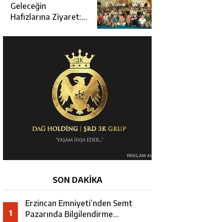
Açılışına Katıldı
Geleceğin
Hafızlarına Ziyaret:
Burhan İşliyen
Erzincan’da Kur’an
Kursu Öğrencileriyle
Buluştu
SON DAKİKA
Erzincan Emniyeti’nden Semt
1
Pazarında Bilgilendirme