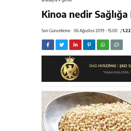
12:14
ETSO Başkan A
Kinoa nedir Sağlığa 
12:14
Erzincan’da Ar
12:13
Erzincan Erkek 
Son Güncelleme :
06 Ağustos 2019 - 15:00
/
1.2
17:03
Erzincan Emniy