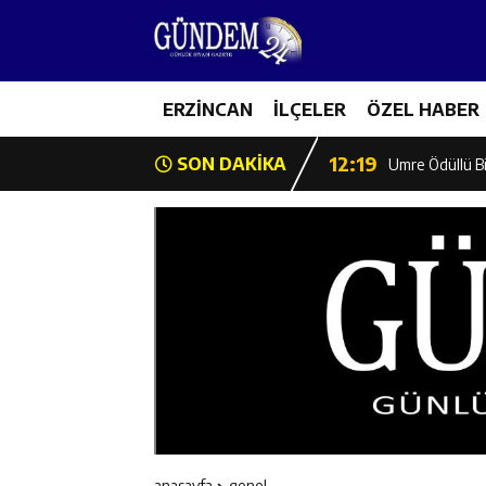
12:13
Erzincan Erkek 
17:03
ERZİNCAN
İLÇELER
ÖZEL HABER
Erzincan Emniy
12:19
SON DAKİKA
Umre Ödüllü Bi
12:18
Ülkü Ocakları’
12:17
Üzümlü’de Yaz 
12:16
Vali Yardımcıl
12:16
Kaymakam Mehm
12:15
Geleceğin Hafız
anasayfa
genel