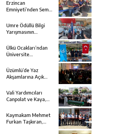
Erzincan
Emniyeti’nden Semt
Pazarında
Bilgilendirme
Umre Ödüllü Bilgi
Faaliyeti
Yarışmasının
Kazananları Kutsal
Topraklara
Ülkü Ocakları’ndan
Uğurlandı
Üniversite
Adaylarına Tercih
Desteği
Üzümlü’de Yaz
Akşamlarına Açık
Hava Sineması Renk
Kattı
Vali Yardımcıları
Canpolat ve Kaya,
Mehmet Zengin’in
Cenaze Törenine
Kaymakam Mehmet
Katıldı
Furkan Taşkıran,
Tamer Asansör’ün