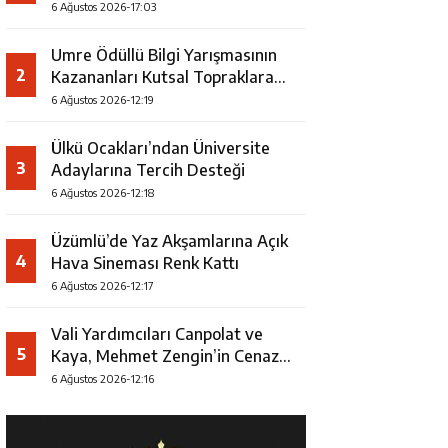
Faaliyeti
6 Ağustos 2026-17:03
Umre Ödüllü Bilgi Yarışmasının
2
Kazananları Kutsal Topraklara
Uğurlandı
6 Ağustos 2026-12:19
Ülkü Ocakları’ndan Üniversite
3
Adaylarına Tercih Desteği
6 Ağustos 2026-12:18
Üzümlü’de Yaz Akşamlarına Açık
4
Hava Sineması Renk Kattı
6 Ağustos 2026-12:17
Vali Yardımcıları Canpolat ve
5
Kaya, Mehmet Zengin’in Cenaze
Törenine Katıldı
6 Ağustos 2026-12:16