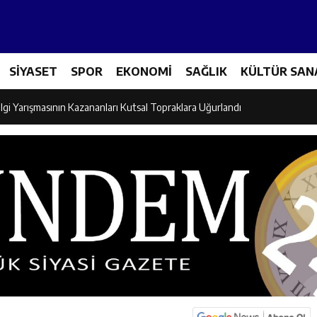
Tenis Takımı ANALİG’de Yarı Final Biletini Aldı
SİYASET
SPOR
EKONOMİ
SAĞLIK
KÜLTÜR SAN
eti’nden Semt Pazarında Bilgilendirme Faaliyeti
lgi Yarışmasının Kazananları Kutsal Topraklara Uğurlandı
ndan Üniversite Adaylarına Tercih Desteği
Akşamlarına Açık Hava Sineması Renk Kattı
arı Canpolat ve Kaya, Mehmet Zengin’in Cenaze Törenine Katıldı
et Furkan Taşkıran, Tamer Asansör’ün Açılışına Katıldı
larına Ziyaret: Burhan İşliyen Erzincan’da Kur’an Kursu Öğrencileriyle Bu