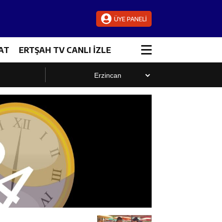
ÜYE PANELİ
AT
ERTŞAH TV CANLI İZLE
luştu