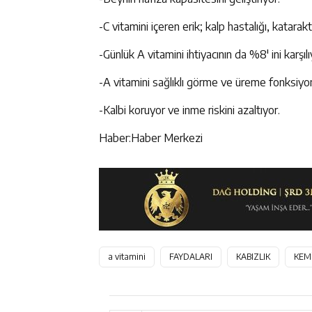
-C vitamini içeren erik; kalp hastalığı, katar
-Günlük A vitamini ihtiyacının da %8′ ini karşılı
-A vitamini sağlıklı görme ve üreme fonksiyonl
-Kalbi koruyor ve inme riskini azaltıyor.
Haber:Haber Merkezi
a vitamini
FAYDALARI
KABIZLIK
KEMİ