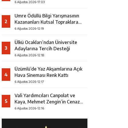
Faaliyeti
6 Ağustos 2026-17:03
Umre Ödüllü Bilgi Yarışmasının
2
Kazananları Kutsal Topraklara
Uğurlandı
6 Ağustos 2026-12:19
Ülkü Ocakları’ndan Üniversite
3
Adaylarına Tercih Desteği
6 Ağustos 2026-12:18
Üzümlü’de Yaz Akşamlarına Açık
4
Hava Sineması Renk Kattı
6 Ağustos 2026-12:17
Vali Yardımcıları Canpolat ve
5
Kaya, Mehmet Zengin’in Cenaze
Törenine Katıldı
6 Ağustos 2026-12:16