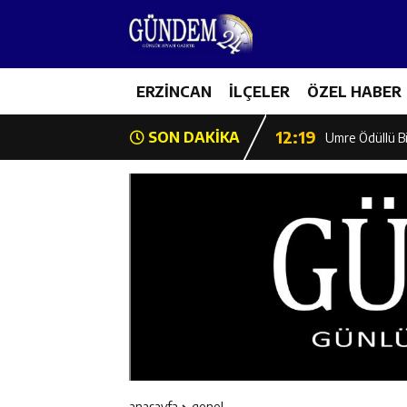
12:13
Erzincan Erkek 
17:03
ERZİNCAN
İLÇELER
ÖZEL HABER
Erzincan Emniy
12:19
SON DAKİKA
Umre Ödüllü Bi
12:18
Ülkü Ocakları’
12:17
Üzümlü’de Yaz 
12:16
Vali Yardımcıl
12:16
Kaymakam Mehm
12:15
Geleceğin Hafız
anasayfa
genel