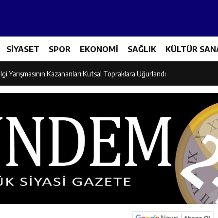
Tenis Takımı ANALİG’de Yarı Final Biletini Aldı
SİYASET
SPOR
EKONOMİ
SAĞLIK
KÜLTÜR SAN
eti’nden Semt Pazarında Bilgilendirme Faaliyeti
lgi Yarışmasının Kazananları Kutsal Topraklara Uğurlandı
ndan Üniversite Adaylarına Tercih Desteği
Akşamlarına Açık Hava Sineması Renk Kattı
arı Canpolat ve Kaya, Mehmet Zengin’in Cenaze Törenine Katıldı
et Furkan Taşkıran, Tamer Asansör’ün Açılışına Katıldı
larına Ziyaret: Burhan İşliyen Erzincan’da Kur’an Kursu Öğrencileriyle Bu