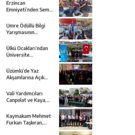
Erzincan
Emniyeti’nden Semt
Pazarında
Bilgilendirme
Umre Ödüllü Bilgi
Faaliyeti
Yarışmasının
Kazananları Kutsal
Topraklara
Ülkü Ocakları’ndan
Uğurlandı
Üniversite
Adaylarına Tercih
Desteği
Üzümlü’de Yaz
Akşamlarına Açık
Hava Sineması Renk
Kattı
Vali Yardımcıları
Canpolat ve Kaya,
Mehmet Zengin’in
Cenaze Törenine
Kaymakam Mehmet
Katıldı
Furkan Taşkıran,
Tamer Asansör’ün