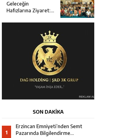
Açılışına Katıldı
Geleceğin
Hafızlarına Ziyaret:
Burhan İşliyen
Erzincan’da Kur’an
Kursu Öğrencileriyle
Buluştu
SON DAKİKA
Erzincan Emniyeti’nden Semt
1
Pazarında Bilgilendirme