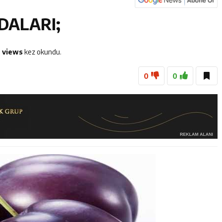
dayı Süleyman Tan Üyelerle Buluşmayı Sürdürüyor
YDALARI;
anan 45 Şahıs Yakalandı: 24 Hükümlü Cezaevine Gönderildi
Tenis Takımı ANALİG’de Yarı Final Biletini Aldı
0 views
kez okundu.
0
0
eti’nden Semt Pazarında Bilgilendirme Faaliyeti