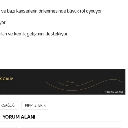
akt ve bazı kanserlerin önlenmesinde büyük rol oynuyor.
yor.
arı ve kemik gelişimini destekliyor.
K SAĞLIĞI
KIRMIZI ERİK
YORUM ALANI