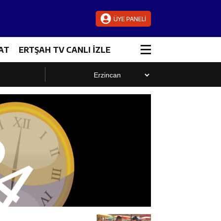
ÜYE PANELİ
AT
ERTŞAH TV CANLI İZLE
luştu