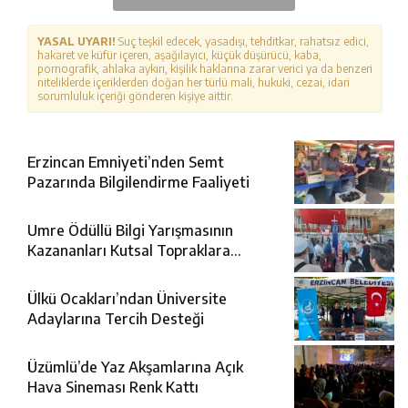
YASAL UYARI!
Suç teşkil edecek, yasadışı, tehditkar, rahatsız edici,
hakaret ve küfür içeren, aşağılayıcı, küçük düşürücü, kaba,
pornografik, ahlaka aykırı, kişilik haklarına zarar verici ya da benzeri
niteliklerde içeriklerden doğan her türlü mali, hukuki, cezai, idari
sorumluluk içeriği gönderen kişiye aittir.
Erzincan Emniyeti’nden Semt
Pazarında Bilgilendirme Faaliyeti
Umre Ödüllü Bilgi Yarışmasının
Kazananları Kutsal Topraklara
Uğurlandı
Ülkü Ocakları’ndan Üniversite
Adaylarına Tercih Desteği
Üzümlü’de Yaz Akşamlarına Açık
Hava Sineması Renk Kattı