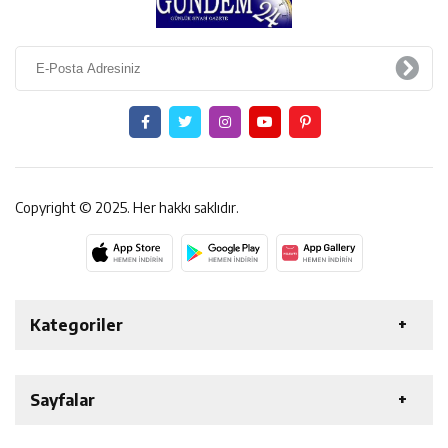
Copyright © 2025. Her hakkı saklıdır.
Kategoriler
ERZİNCAN
GENEL
EKONOMİ
SAĞLIK
Sayfalar
ÖZEL HABER
ETKİNLİK
SİYASET
ERT ŞAH TV
SPOR
GAZETELER