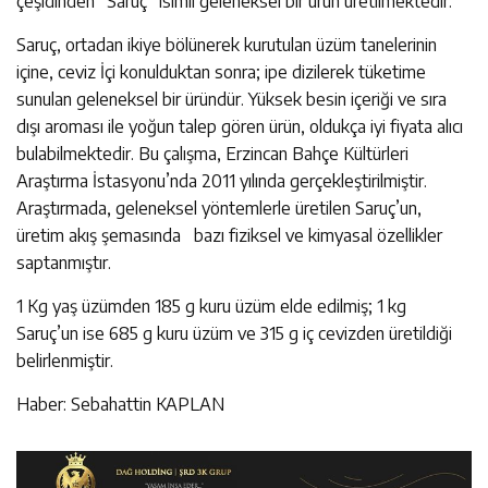
çeşidinden “Saruç” isimli geleneksel bir ürün üretilmektedir.
Saruç, ortadan ikiye bölünerek kurutulan üzüm tanelerinin
içine, ceviz İçi konulduktan sonra; ipe dizilerek tüketime
sunulan geleneksel bir üründür. Yüksek besin içeriği ve sıra
dışı aroması ile yoğun talep gören ürün, oldukça iyi fiyata alıcı
bulabilmektedir. Bu çalışma, Erzincan Bahçe Kültürleri
Araştırma İstasyonu’nda 2011 yılında gerçekleştirilmiştir.
Araştırmada, geleneksel yöntemlerle üretilen Saruç’un,
üretim akış şemasında bazı fiziksel ve kimyasal özellikler
saptanmıştır.
1 Kg yaş üzümden 185 g kuru üzüm elde edilmiş; 1 kg
Saruç’un ise 685 g kuru üzüm ve 315 g iç cevizden üretildiği
belirlenmiştir.
Haber: Sebahattin KAPLAN