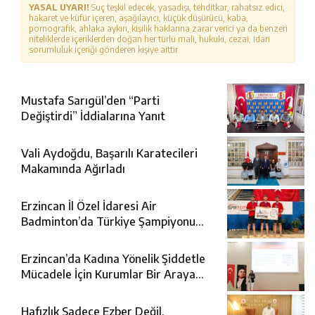
YASAL UYARI!
Suç teşkil edecek, yasadışı, tehditkar, rahatsız edici,
hakaret ve küfür içeren, aşağılayıcı, küçük düşürücü, kaba,
pornografik, ahlaka aykırı, kişilik haklarına zarar verici ya da benzeri
niteliklerde içeriklerden doğan her türlü mali, hukuki, cezai, idari
sorumluluk içeriği gönderen kişiye aittir.
Mustafa Sarıgül’den “Parti
Değiştirdi” İddialarına Yanıt
Vali Aydoğdu, Başarılı Karatecileri
Makamında Ağırladı
Erzincan İl Özel İdaresi Air
Badminton’da Türkiye Şampiyonu
Oldu
Erzincan’da Kadına Yönelik Şiddetle
Mücadele İçin Kurumlar Bir Araya
Geldi
Hafızlık Sadece Ezber Değil,