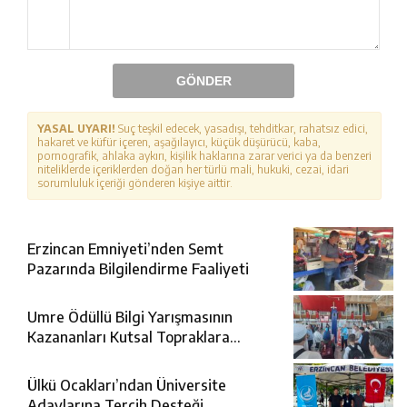
GÖNDER
YASAL UYARI!
Suç teşkil edecek, yasadışı, tehditkar, rahatsız edici,
hakaret ve küfür içeren, aşağılayıcı, küçük düşürücü, kaba,
pornografik, ahlaka aykırı, kişilik haklarına zarar verici ya da benzeri
niteliklerde içeriklerden doğan her türlü mali, hukuki, cezai, idari
sorumluluk içeriği gönderen kişiye aittir.
Erzincan Emniyeti’nden Semt
Pazarında Bilgilendirme Faaliyeti
Umre Ödüllü Bilgi Yarışmasının
Kazananları Kutsal Topraklara
Uğurlandı
Ülkü Ocakları’ndan Üniversite
Adaylarına Tercih Desteği