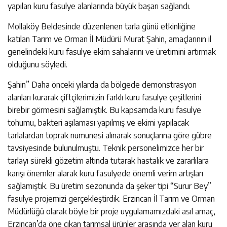
yapılan kuru fasulye alanlarında büyük başarı sağlandı.
Mollaköy Beldesinde düzenlenen tarla günü etkinliğine
katılan Tarım ve Orman İl Müdürü Murat Şahin, amaçlarının il
genelindeki kuru fasulye ekim sahalarını ve üretimini artırmak
olduğunu söyledi.
Şahin” Daha önceki yılarda da bölgede demonstrasyon
alanları kurarak çiftçilerimizin farklı kuru fasulye çeşitlerini
birebir görmesini sağlamıştık. Bu kapsamda kuru fasulye
tohumu, bakteri aşılaması yapılmış ve ekimi yapılacak
tarlalardan toprak numunesi alınarak sonuçlarına göre gübre
tavsiyesinde bulunulmuştu. Teknik personelimizce her bir
tarlayı sürekli gözetim altında tutarak hastalık ve zararlılara
karışı önemler alarak kuru fasulyede önemli verim artışları
sağlamıştık. Bu üretim sezonunda da şeker tipi “Surur Bey”
fasulye projemizi gerçekleştirdik. Erzincan İl Tarım ve Orman
Müdürlüğü olarak böyle bir proje uygulamamızdaki asıl amaç,
Erzincan’da öne çıkan tarımsal ürünler arasında yer alan kuru