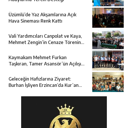
Üzümlü’de Yaz Akşamlarına Açık
Hava Sineması Renk Kattı
Vali Yardımcıları Canpolat ve Kaya,
Mehmet Zengin’in Cenaze Törenine
Katıldı
Kaymakam Mehmet Furkan
Taşkıran, Tamer Asansör’ün Açılışına
Katıldı
Geleceğin Hafızlarına Ziyaret:
Burhan İşliyen Erzincan’da Kur’an
Kursu Öğrencileriyle Buluştu