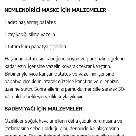
NEMLENDİRİCİ MASKE İÇİN MALZEMELER
1 adet haşlanmış patates
1 çay kaşığı silme vazelin
1 tutam kuru papatya çiçekleri
Haşlanan patatesin kabuğunu soyun ve püre haline gelene
kadar ezin. İçerisine vazelin koyarak tekrar karıştırın.
Birbirleriyle iyice karışan patates ve vazelinin içerisine
papatya çiçeklerini atarak güzelce karıştırın ve ellerinizin
üzerine sürün. Sonra ellerinizi pamuklu mendille sararak 30-
40 dakika bekleyin ve ılık suyla yıkayın.
BADEM YAĞI İÇİN MALZEMELER
Özellikler soğuk havalar ellerin daha çabuk kurumasına ve
çatlamasına sebep olduğu gibi, derininde kalınlaşmasına
neden olur. Bunları önlemek için ve pamuk gibi ellere sahip