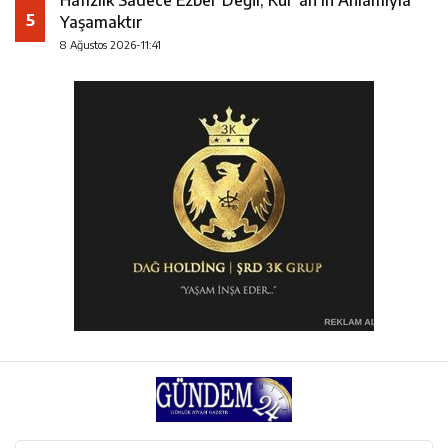
Hafızlık Sadece Ezber Değil, Kur’an’ın Anlamıyla
5
Yaşamaktır
8 Ağustos 2026-11:41