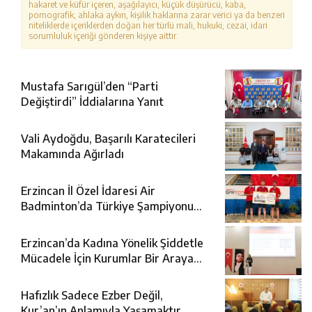
hakaret ve küfür içeren, aşağılayıcı, küçük düşürücü, kaba,
pornografik, ahlaka aykırı, kişilik haklarına zarar verici ya da benzeri
niteliklerde içeriklerden doğan her türlü mali, hukuki, cezai, idari
sorumluluk içeriği gönderen kişiye aittir.
Mustafa Sarıgül’den “Parti
Değiştirdi” İddialarına Yanıt
Vali Aydoğdu, Başarılı Karatecileri
Makamında Ağırladı
Erzincan İl Özel İdaresi Air
Badminton’da Türkiye Şampiyonu
Oldu
Erzincan’da Kadına Yönelik Şiddetle
Mücadele İçin Kurumlar Bir Araya
Geldi
Hafızlık Sadece Ezber Değil,
Kur’an’ın Anlamıyla Yaşamaktır