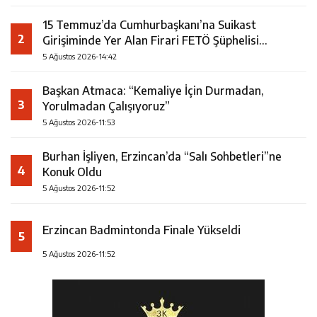
15 Temmuz’da Cumhurbaşkanı’na Suikast
2
Girişiminde Yer Alan Firari FETÖ Şüphelisi
Yakalandı
5 Ağustos 2026-14:42
Başkan Atmaca: “Kemaliye İçin Durmadan,
3
Yorulmadan Çalışıyoruz”
5 Ağustos 2026-11:53
Burhan İşliyen, Erzincan’da “Salı Sohbetleri”ne
4
Konuk Oldu
5 Ağustos 2026-11:52
Erzincan Badmintonda Finale Yükseldi
5
5 Ağustos 2026-11:52