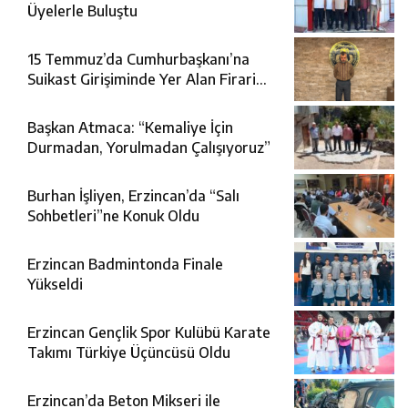
Üyelerle Buluştu
15 Temmuz’da Cumhurbaşkanı’na
Suikast Girişiminde Yer Alan Firari
FETÖ Şüphelisi Yakalandı
Başkan Atmaca: “Kemaliye İçin
Durmadan, Yorulmadan Çalışıyoruz”
Burhan İşliyen, Erzincan’da “Salı
Sohbetleri”ne Konuk Oldu
Erzincan Badmintonda Finale
Yükseldi
Erzincan Gençlik Spor Kulübü Karate
Takımı Türkiye Üçüncüsü Oldu
Erzincan’da Beton Mikseri ile