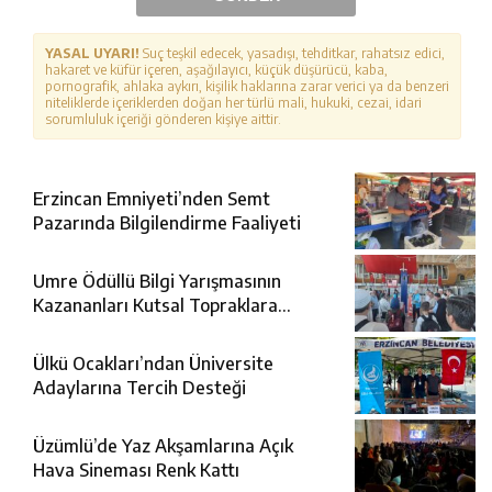
YASAL UYARI!
Suç teşkil edecek, yasadışı, tehditkar, rahatsız edici,
hakaret ve küfür içeren, aşağılayıcı, küçük düşürücü, kaba,
pornografik, ahlaka aykırı, kişilik haklarına zarar verici ya da benzeri
niteliklerde içeriklerden doğan her türlü mali, hukuki, cezai, idari
sorumluluk içeriği gönderen kişiye aittir.
Erzincan Emniyeti’nden Semt
Pazarında Bilgilendirme Faaliyeti
Umre Ödüllü Bilgi Yarışmasının
Kazananları Kutsal Topraklara
Uğurlandı
Ülkü Ocakları’ndan Üniversite
Adaylarına Tercih Desteği
Üzümlü’de Yaz Akşamlarına Açık
Hava Sineması Renk Kattı