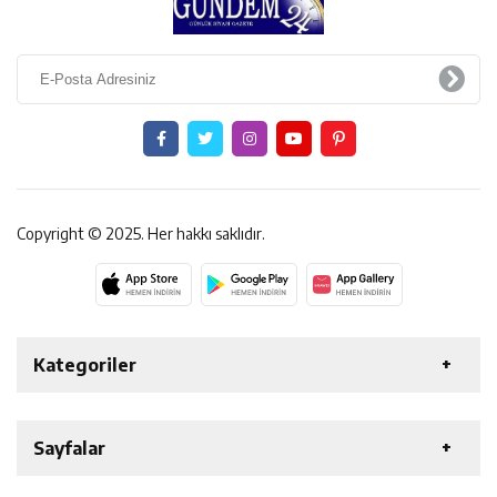
Copyright © 2025. Her hakkı saklıdır.
Kategoriler
ERZİNCAN
GENEL
EKONOMİ
SAĞLIK
Sayfalar
ÖZEL HABER
ETKİNLİK