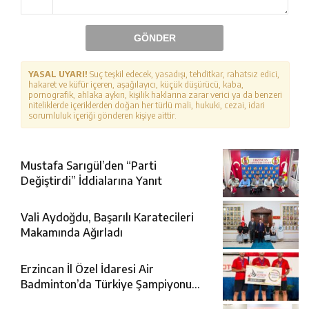
GÖNDER
YASAL UYARI!
Suç teşkil edecek, yasadışı, tehditkar, rahatsız edici,
hakaret ve küfür içeren, aşağılayıcı, küçük düşürücü, kaba,
pornografik, ahlaka aykırı, kişilik haklarına zarar verici ya da benzeri
niteliklerde içeriklerden doğan her türlü mali, hukuki, cezai, idari
sorumluluk içeriği gönderen kişiye aittir.
Mustafa Sarıgül’den “Parti
Değiştirdi” İddialarına Yanıt
Vali Aydoğdu, Başarılı Karatecileri
Makamında Ağırladı
Erzincan İl Özel İdaresi Air
Badminton’da Türkiye Şampiyonu
Oldu