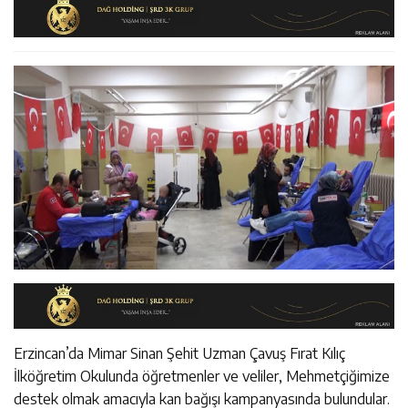
11:36
Kemah Belediyesi’nden Cirgişin Mahallesi’nde İstişare
Kararında
11:35
Mercan’da Patates Üreticileriyle Sektörün Geleceği
Buluşması
16:40
Mustafa Sarıgül’den “Parti Değiştirdi” İddialarına Yanıt
Masaya Yatırıldı
Erzincan’da Mimar Sinan Şehit Uzman Çavuş Fırat Kılıç
İlköğretim Okulunda öğretmenler ve veliler, Mehmetçiğimize
destek olmak amacıyla kan bağışı kampanyasında bulundular.