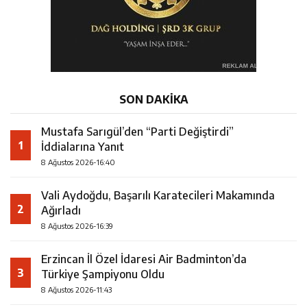
SON DAKİKA
Mustafa Sarıgül’den “Parti Değiştirdi”
1
İddialarına Yanıt
8 Ağustos 2026-16:40
Vali Aydoğdu, Başarılı Karatecileri Makamında
2
Ağırladı
8 Ağustos 2026-16:39
Erzincan İl Özel İdaresi Air Badminton’da
3
Türkiye Şampiyonu Oldu
8 Ağustos 2026-11:43