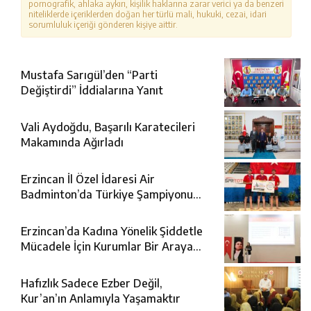
pornografik, ahlaka aykırı, kişilik haklarına zarar verici ya da benzeri
niteliklerde içeriklerden doğan her türlü mali, hukuki, cezai, idari
sorumluluk içeriği gönderen kişiye aittir.
Mustafa Sarıgül’den “Parti
Değiştirdi” İddialarına Yanıt
Vali Aydoğdu, Başarılı Karatecileri
Makamında Ağırladı
Erzincan İl Özel İdaresi Air
Badminton’da Türkiye Şampiyonu
Oldu
Erzincan’da Kadına Yönelik Şiddetle
Mücadele İçin Kurumlar Bir Araya
Geldi
Hafızlık Sadece Ezber Değil,
Kur’an’ın Anlamıyla Yaşamaktır