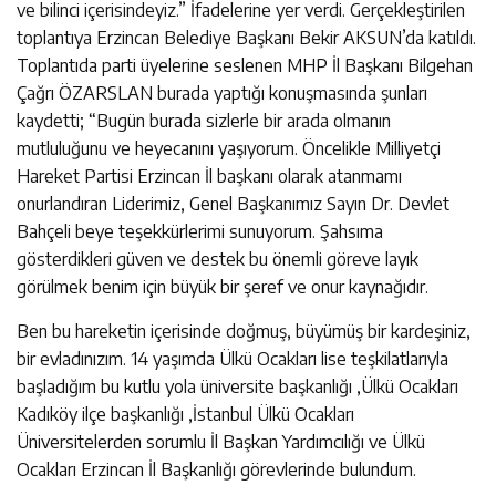
ve bilinci içerisindeyiz.” İfadelerine yer verdi. Gerçekleştirilen
toplantıya Erzincan Belediye Başkanı Bekir AKSUN’da katıldı.
Toplantıda parti üyelerine seslenen MHP İl Başkanı Bilgehan
Çağrı ÖZARSLAN burada yaptığı konuşmasında şunları
kaydetti; “Bugün burada sizlerle bir arada olmanın
mutluluğunu ve heyecanını yaşıyorum. Öncelikle Milliyetçi
Hareket Partisi Erzincan İl başkanı olarak atanmamı
onurlandıran Liderimiz, Genel Başkanımız Sayın Dr. Devlet
Bahçeli beye teşekkürlerimi sunuyorum. Şahsıma
gösterdikleri güven ve destek bu önemli göreve layık
görülmek benim için büyük bir şeref ve onur kaynağıdır.
Ben bu hareketin içerisinde doğmuş, büyümüş bir kardeşiniz,
bir evladınızım. 14 yaşımda Ülkü Ocakları lise teşkilatlarıyla
başladığım bu kutlu yola üniversite başkanlığı ,Ülkü Ocakları
Kadıköy ilçe başkanlığı ,İstanbul Ülkü Ocakları
Üniversitelerden sorumlu İl Başkan Yardımcılığı ve Ülkü
Ocakları Erzincan İl Başkanlığı görevlerinde bulundum.