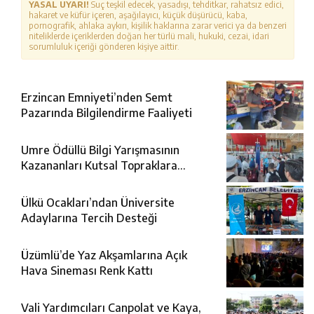
YASAL UYARI!
Suç teşkil edecek, yasadışı, tehditkar, rahatsız edici,
hakaret ve küfür içeren, aşağılayıcı, küçük düşürücü, kaba,
pornografik, ahlaka aykırı, kişilik haklarına zarar verici ya da benzeri
niteliklerde içeriklerden doğan her türlü mali, hukuki, cezai, idari
sorumluluk içeriği gönderen kişiye aittir.
Erzincan Emniyeti’nden Semt
Pazarında Bilgilendirme Faaliyeti
Umre Ödüllü Bilgi Yarışmasının
Kazananları Kutsal Topraklara
Uğurlandı
Ülkü Ocakları’ndan Üniversite
Adaylarına Tercih Desteği
Üzümlü’de Yaz Akşamlarına Açık
Hava Sineması Renk Kattı
Vali Yardımcıları Canpolat ve Kaya,