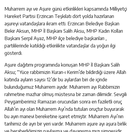
Muharrem ayı ve Aşure günü etkinlikleri kapsamında Milliyetçi
Hareket Partisi Erzincan Teşkilatı dört yolda hazırlanan
aşureyi vatandaşlara ikram etti. Erzincan Belediye Başkan
Bekir Aksun, MHP İl Başkanı Salih Aksu, MHP Kadın Kolları
Başkanı Serpil Ayaz, MHP ilçe belediye başkanları ,
partililerinde katıldığı etkinlikte vatandaşlar da yoğun ilgi
gösterdi.
Aşure dağıtımı programında konuşan MHP İl Başkanı Salih
Aksu; “Yüce rabbimizin Kuran-ı Kerim’de bildirdiği üzere Allah
katında ayların sayısı 12’dir bu aylardan biri de içinde
bulunduğumuz Muharrem ayıdır. Muharrem ayı Rabbimizin
rahmetine mazhar olmuş müstesna bir zaman dilimidir. Sevgili
Peygamberimiz Ramazan orucundan sonra en faziletli oruç
Allah’ın ayı olan Muharrem Ayı’nda tutulan oruçtur buyurarak
bu ayın manevi bereketine işaret etmiştir. Muharrem Ayı’nın
tarihimiz de ayrı bir yeri vardır. Muharrem aşure ayı aşura birlik
ve beraberliğimizin paylaşma ve dayanışma mızı simgesidir.