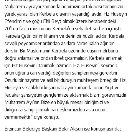
Muharrem ayı aynı zamanda hepimizin ortak acısı tarihimizin
yürek yarası olan Kerbela olayının yaşandığı aydır. Hz Hüseyin
Efendimiz ve çoğu Ehli Beyt olmak üzere beraberindeki
70’ten fazla müslümanı Kerbela’da şehadet şerbeti içmiştir.
Kerbela Çetin bir imtihanım ve derin bir hüzün adıdır. Kerbela
sevgili peygamber ardından asırlara Miras kalan ağır bir
derstir. Bir Müslümanın Kerbela üzerinde düşünmeli bunu
doğru anlamalı ve ondan ibret çıkarmalıdır. Kerbela anlamak
için Hz Hüseyin’i tanımak lazımdır. Hz. Hüseyin’i sevmek
onun uğruna can verdiği değerleri sahiplenmeyi gerektirir.
Onurlu bir hayatın ve asil bir duruşun muhteşem örneğidir. Hz
Hüseyin ve ahlakını kuşanmak aynı zamanda onun Yiğit ve
fedakar şahsiyetini gençlerimize aktarmak bizim görevimizdir.
Muharrem Ayı’nın Bize en büyük mesajı birliğimizi ve
dirliğimizi sahip çıkmak kardeşlerimizden asla ödün
vermemektir” diye konuştu.
Erzincan Belediye Başkanı Bekir Aksun ise konuşmasında;