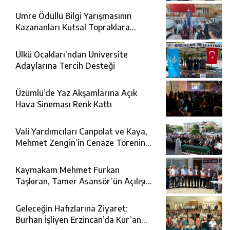
Umre Ödüllü Bilgi Yarışmasının
Kazananları Kutsal Topraklara
Uğurlandı
Ülkü Ocakları’ndan Üniversite
Adaylarına Tercih Desteği
Üzümlü’de Yaz Akşamlarına Açık
Hava Sineması Renk Kattı
Vali Yardımcıları Canpolat ve Kaya,
Mehmet Zengin’in Cenaze Törenine
Katıldı
Kaymakam Mehmet Furkan
Taşkıran, Tamer Asansör’ün Açılışına
Katıldı
Geleceğin Hafızlarına Ziyaret:
Burhan İşliyen Erzincan’da Kur’an