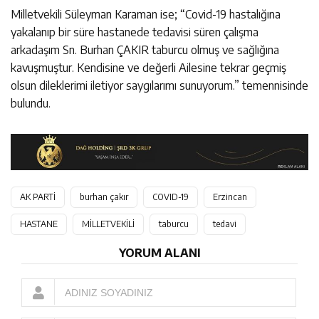
Milletvekili Süleyman Karaman ise; “Covid-19 hastalığına
yakalanıp bir süre hastanede tedavisi süren çalışma
arkadaşım Sn. Burhan ÇAKIR taburcu olmuş ve sağlığına
kavuşmuştur. Kendisine ve değerli Ailesine tekrar geçmiş
olsun dileklerimi iletiyor saygılarımı sunuyorum.” temennisinde
bulundu.
AK PARTİ
burhan çakır
COVID-19
Erzincan
HASTANE
MİLLETVEKİLİ
taburcu
tedavi
YORUM ALANI