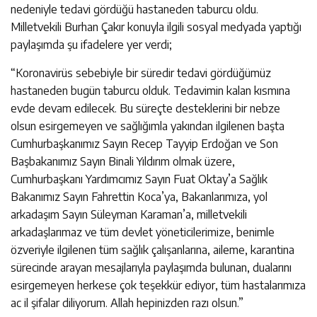
nedeniyle tedavi gördüğü hastaneden taburcu oldu.
Milletvekili Burhan Çakır konuyla ilgili sosyal medyada yaptığı
paylaşımda şu ifadelere yer verdi;
“Koronavirüs sebebiyle bir süredir tedavi gördüğümüz
hastaneden bugün taburcu olduk. Tedavimin kalan kısmına
evde devam edilecek. Bu süreçte desteklerini bir nebze
olsun esirgemeyen ve sağlığımla yakından ilgilenen başta
Cumhurbaşkanımız Sayın Recep Tayyip Erdoğan ve Son
Başbakanımız Sayın Binali Yıldırım olmak üzere,
Cumhurbaşkanı Yardımcımız Sayın Fuat Oktay’a Sağlık
Bakanımız Sayın Fahrettin Koca’ya, Bakanlarımıza, yol
arkadaşım Sayın Süleyman Karaman’a, milletvekili
arkadaşlarımaz ve tüm devlet yöneticilerimize, benimle
özveriyle ilgilenen tüm sağlık çalışanlarına, aileme, karantina
sürecinde arayan mesajlarıyla paylaşımda bulunan, dualarını
esirgemeyen herkese çok teşekkür ediyor, tüm hastalarımıza
ac il şifalar diliyorum. Allah hepinizden razı olsun.”