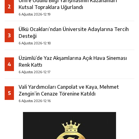
Umre Ödüllü Bilgi Yarışmasının Kazananları
2
Kutsal Topraklara Uğurlandı
6 Ağustos 2026-12:19
Ülkü Ocakları’ndan Üniversite Adaylarına Tercih
3
Desteği
6 Ağustos 2026-12:18
Üzümlü’de Yaz Akşamlarına Açık Hava Sineması
4
Renk Kattı
6 Ağustos 2026-12:17
Vali Yardımcıları Canpolat ve Kaya, Mehmet
5
Zengin’in Cenaze Törenine Katıldı
6 Ağustos 2026-12:16