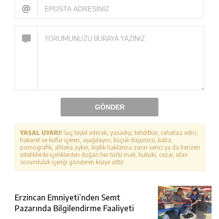
GÖNDER
YASAL UYARI!
Suç teşkil edecek, yasadışı, tehditkar, rahatsız edici,
hakaret ve küfür içeren, aşağılayıcı, küçük düşürücü, kaba,
pornografik, ahlaka aykırı, kişilik haklarına zarar verici ya da benzeri
niteliklerde içeriklerden doğan her türlü mali, hukuki, cezai, idari
sorumluluk içeriği gönderen kişiye aittir.
Erzincan Emniyeti’nden Semt
Pazarında Bilgilendirme Faaliyeti