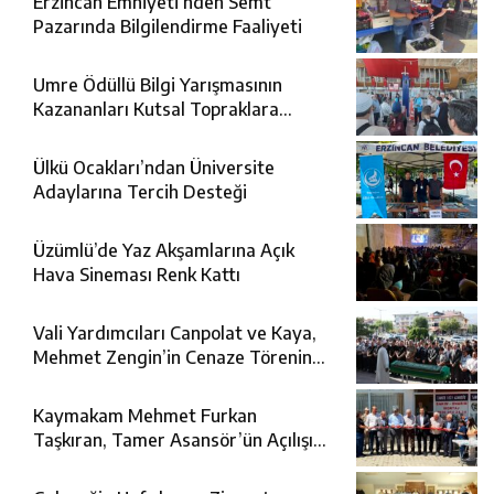
Erzincan Emniyeti’nden Semt
Pazarında Bilgilendirme Faaliyeti
Umre Ödüllü Bilgi Yarışmasının
Kazananları Kutsal Topraklara
Uğurlandı
Ülkü Ocakları’ndan Üniversite
Adaylarına Tercih Desteği
Üzümlü’de Yaz Akşamlarına Açık
Hava Sineması Renk Kattı
Vali Yardımcıları Canpolat ve Kaya,
Mehmet Zengin’in Cenaze Törenine
Katıldı
Kaymakam Mehmet Furkan
Taşkıran, Tamer Asansör’ün Açılışına
Katıldı