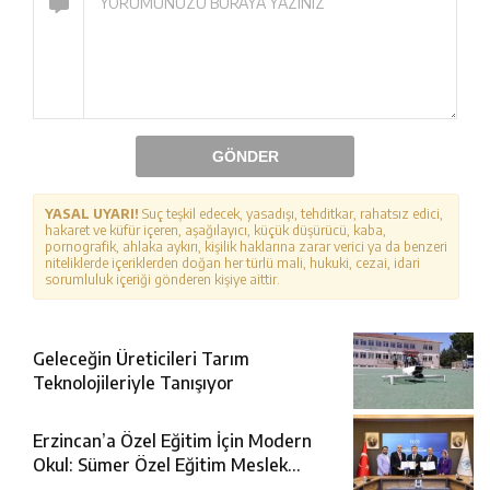
GÖNDER
YASAL UYARI!
Suç teşkil edecek, yasadışı, tehditkar, rahatsız edici,
hakaret ve küfür içeren, aşağılayıcı, küçük düşürücü, kaba,
pornografik, ahlaka aykırı, kişilik haklarına zarar verici ya da benzeri
niteliklerde içeriklerden doğan her türlü mali, hukuki, cezai, idari
sorumluluk içeriği gönderen kişiye aittir.
Geleceğin Üreticileri Tarım
Teknolojileriyle Tanışıyor
Erzincan’a Özel Eğitim İçin Modern
Okul: Sümer Özel Eğitim Meslek
Okulu Protokolü İmzalandı