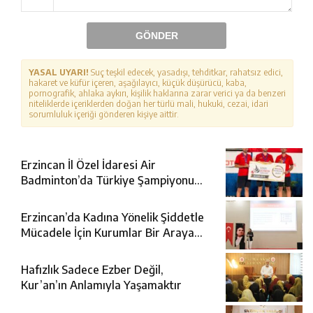
GÖNDER
YASAL UYARI!
Suç teşkil edecek, yasadışı, tehditkar, rahatsız edici,
hakaret ve küfür içeren, aşağılayıcı, küçük düşürücü, kaba,
pornografik, ahlaka aykırı, kişilik haklarına zarar verici ya da benzeri
niteliklerde içeriklerden doğan her türlü mali, hukuki, cezai, idari
sorumluluk içeriği gönderen kişiye aittir.
Erzincan İl Özel İdaresi Air
Badminton’da Türkiye Şampiyonu
Oldu
Erzincan’da Kadına Yönelik Şiddetle
Mücadele İçin Kurumlar Bir Araya
Geldi
Hafızlık Sadece Ezber Değil,
Kur’an’ın Anlamıyla Yaşamaktır