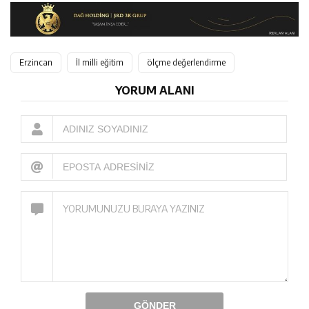
Erzincan
İl milli eğitim
ölçme değerlendirme
YORUM ALANI
GÖNDER