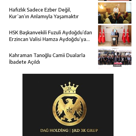
Geldi
Hafızlık Sadece Ezber Değil,
Kur’an’ın Anlamıyla Yaşamaktır
HSK Başkanvekili Fuzuli Aydoğdu’dan
Erzincan Valisi Hamza Aydoğdu’ya
Ziyaret
Kahraman Tanoğlu Camii Dualarla
İbadete Açıldı