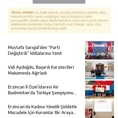
YASAL UYARI!
Suç teşkil edecek, yasadışı, tehditkar, rahatsız edici,
hakaret ve küfür içeren, aşağılayıcı, küçük düşürücü, kaba,
pornografik, ahlaka aykırı, kişilik haklarına zarar verici ya da benzeri
niteliklerde içeriklerden doğan her türlü mali, hukuki, cezai, idari
sorumluluk içeriği gönderen kişiye aittir.
Mustafa Sarıgül’den “Parti
Değiştirdi” İddialarına Yanıt
Vali Aydoğdu, Başarılı Karatecileri
Makamında Ağırladı
Erzincan İl Özel İdaresi Air
Badminton’da Türkiye Şampiyonu
Oldu
Erzincan’da Kadına Yönelik Şiddetle
Mücadele İçin Kurumlar Bir Araya