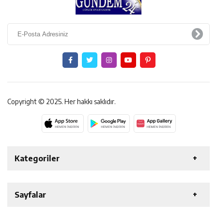
Copyright © 2025. Her hakkı saklıdır.
Kategoriler
ERZİNCAN
GENEL
EKONOMİ
SAĞLIK
Sayfalar
ÖZEL HABER
ETKİNLİK