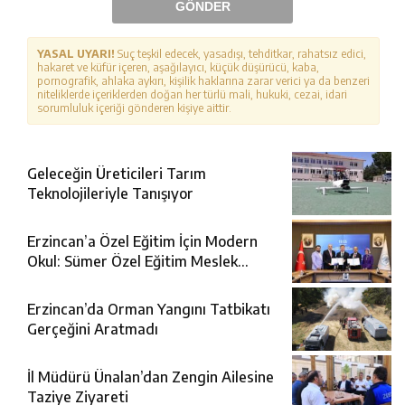
GÖNDER
YASAL UYARI!
Suç teşkil edecek, yasadışı, tehditkar, rahatsız edici,
hakaret ve küfür içeren, aşağılayıcı, küçük düşürücü, kaba,
pornografik, ahlaka aykırı, kişilik haklarına zarar verici ya da benzeri
niteliklerde içeriklerden doğan her türlü mali, hukuki, cezai, idari
sorumluluk içeriği gönderen kişiye aittir.
Geleceğin Üreticileri Tarım
Teknolojileriyle Tanışıyor
Erzincan’a Özel Eğitim İçin Modern
Okul: Sümer Özel Eğitim Meslek
Okulu Protokolü İmzalandı
Erzincan’da Orman Yangını Tatbikatı
Gerçeğini Aratmadı
İl Müdürü Ünalan’dan Zengin Ailesine
Taziye Ziyareti