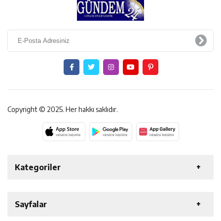
Copyright © 2025. Her hakkı saklıdır.
Kategoriler
ERZİNCAN
GENEL
EKONOMİ
SAĞLIK
Sayfalar
ÖZEL HABER
ETKİNLİK