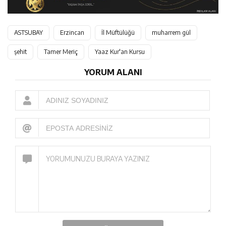
ASTSUBAY
Erzincan
İl Müftülüğü
muharrem gül
şehit
Tamer Meriç
Yaaz Kur'an Kursu
YORUM ALANI