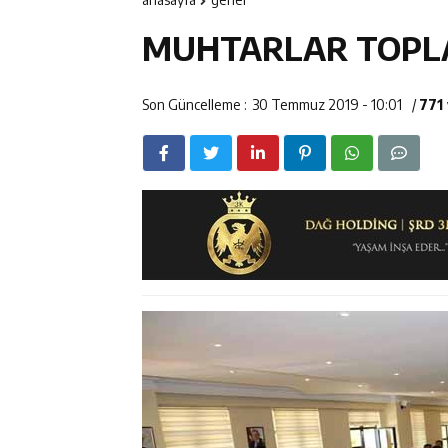
14:23
Kemah Belediy
MUHTARLAR TOPLAN
14:22
30 İlde Deaş 
14:22
Milli Badminto
Son Güncelleme :
30 Temmuz 2019 - 10:01
/
771
14:26
Geleceğin Üret