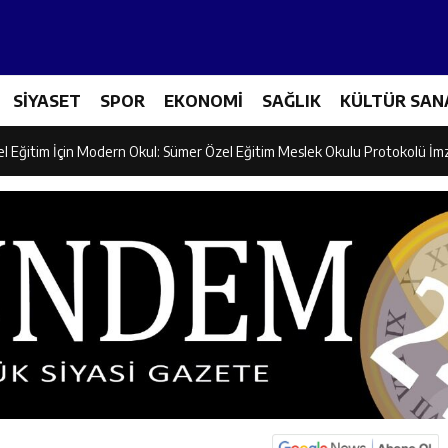
ncular Erzincan Ticaret Ve Sanayi Odası’nı Ziyaret Etti
SİYASET
SPOR
EKONOMİ
SAĞLIK
KÜLTÜR SAN
icileri Tarım Teknolojileriyle Tanışıyor
el Eğitim İçin Modern Okul: Sümer Özel Eğitim Meslek Okulu Protokolü İm
rman Yangını Tatbikatı Gerçeğini Aratmadı
an’dan Zengin Ailesine Taziye Ziyareti
ine Müdafii Fahreddin Paşa’nın Kızının Kabri
 ve Sosyal Hizmetler İl Müdürlüğünde Değerlendirme Toplantısı
n Projesi Kapsamında Öğrencilere Güvenlik Eğitimi