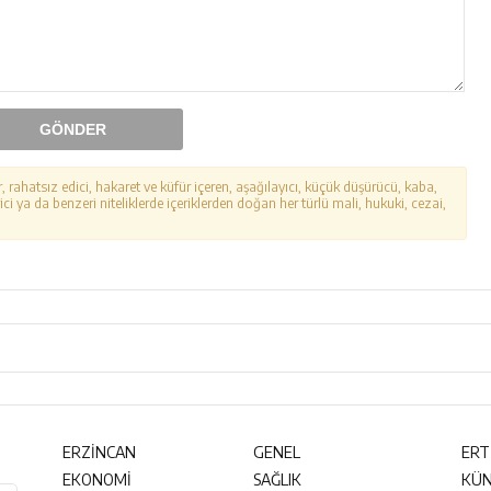
GÖNDER
r, rahatsız edici, hakaret ve küfür içeren, aşağılayıcı, küçük düşürücü, kaba,
ici ya da benzeri niteliklerde içeriklerden doğan her türlü mali, hukuki, cezai,
ERZİNCAN
GENEL
ERT
EKONOMİ
SAĞLIK
KÜ