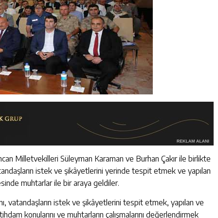
ncan Milletvekilleri Süleyman Karaman ve Burhan Çakır ile birlikte
atandaşların istek ve şikâyetlerini yerinde tespit etmek ve yapılan
nde muhtarlar ile bir araya geldiler.
ı, vatandaşların istek ve şikâyetlerini tespit etmek, yapılan ve
stihdam konularını ve muhtarların çalışmalarını değerlendirmek