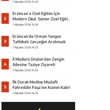
7 Ağustos 2026-14:26
Erzincan’a Özel Eğitim İçin
2
Modern Okul: Sümer Özel Eğitim
Meslek Okulu Protokolü
7 Ağustos 2026-14:26
İmzalandı
Erzincan’da Orman Yangını
3
Tatbikatı Gerçeğini Aratmadı
7 Ağustos 2026-14:25
İl Müdürü Ünalan’dan Zengin
4
Ailesine Taziye Ziyareti
7 Ağustos 2026-14:25
İlk Durak Medine Müdafii
5
Fahreddin Paşa’nın Kızının Kabri
7 Ağustos 2026-14:24