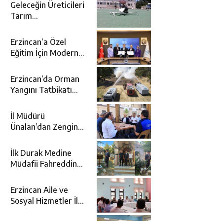
Geleceğin Üreticileri
Tarım
Teknolojileriyle
Tanışıyor
Erzincan’a Özel
Eğitim İçin Modern
Okul: Sümer Özel
Eğitim Meslek Okulu
Erzincan’da Orman
Protokolü İmzalandı
Yangını Tatbikatı
Gerçeğini Aratmadı
İl Müdürü
Ünalan’dan Zengin
Ailesine Taziye
Ziyareti
İlk Durak Medine
Müdafii Fahreddin
Paşa’nın Kızının
Kabri
Erzincan Aile ve
Sosyal Hizmetler İl
Müdürlüğünde