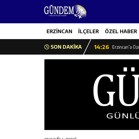
14:22
Milli Badminto
14:26
ERZİNCAN
İLÇELER
ÖZEL HABER
Geleceğin Üret
14:26
SON DAKİKA
Erzincan’a Öz
14:25
Erzincan’da O
14:25
İl Müdürü Ünal
14:24
İlk Durak Med
14:24
Erzincan Aile
14:23
Değer Erzinca
anasayfa
genel