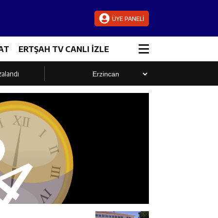
ÜYE PANELİ
AT
ERTŞAH TV CANLI İZLE
zalandı