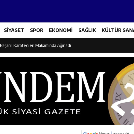
es Üreticileriyle Sektörün Geleceği Masaya Yatırıldı
SİYASET
SPOR
EKONOMİ
SAĞLIK
KÜLTÜR SAN
l’den “Parti Değiştirdi” İddialarına Yanıt
Başarılı Karatecileri Makamında Ağırladı
el İdaresi Air Badminton’da Türkiye Şampiyonu Oldu
dına Yönelik Şiddetle Mücadele İçin Kurumlar Bir Araya Geldi
 Ezber Değil, Kur’an’ın Anlamıyla Yaşamaktır
ili Fuzuli Aydoğdu’dan Erzincan Valisi Hamza Aydoğdu’ya Ziyaret
lu Camii Dualarla İbadete Açıldı