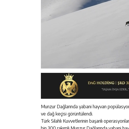
Munzur Dağlarında yabani hayvan popülasyonu
ve dağ keçisi görüntülendi.
Türk Silahlı Kuvvetlerinin başarılı operasyonl
bin 300 rakımlı Munzur Dağlarında yabani ha