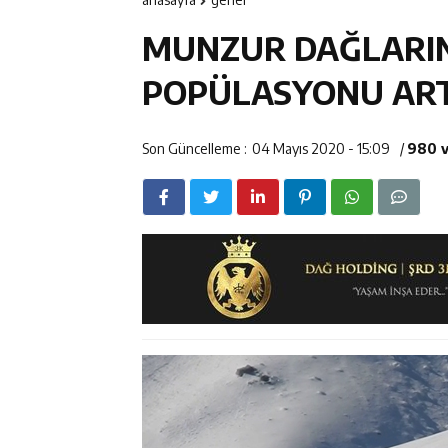
11:37
Kavakyoluspor’
MUNZUR DAĞLARIN
11:36
Kemah Belediye
POPÜLASYONU AR
11:35
Mercan’da Patat
Son Güncelleme :
04 Mayıs 2020 - 15:09
/
980 
16:40
Mustafa Sarıgü