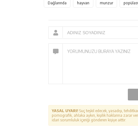
Dağlarında
hayvan
munzur
popülas
YASAL UYARI!
Suç teşkil edecek, yasadışı, tehditka
pornografik, ahlaka aykırı, kişilik haklarına zarar ver
idari sorumluluk içeriği gönderen kişiye aittir.