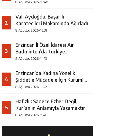
8 Ağustos 2026-16:40
Vali Aydoğdu, Başarılı
2
Karatecileri Makamında Ağırladı
8 Ağustos 2026-16:39
Erzincan İl Özel İdaresi Air
3
Badminton’da Türkiye
Şampiyonu Oldu
8 Ağustos 2026-11:43
Erzincan’da Kadına Yönelik
4
Şiddetle Mücadele İçin Kurumlar
Bir Araya Geldi
8 Ağustos 2026-11:42
Hafızlık Sadece Ezber Değil,
5
Kur’an’ın Anlamıyla Yaşamaktır
8 Ağustos 2026-11:41