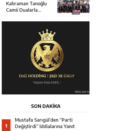
Hamza Aydoğdu’ya
Kahraman Tanoğlu
Ziyaret
Camii Dualarla
İbadete Açıldı
SON DAKİKA
Mustafa Sarıgül’den “Parti
1
Değiştirdi” İddialarına Yanıt