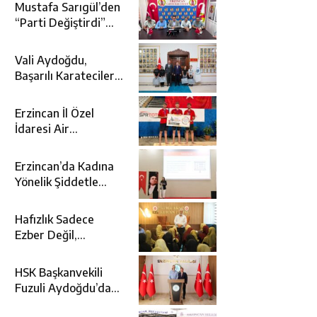
Mustafa Sarıgül’den
“Parti Değiştirdi”
İddialarına Yanıt
Vali Aydoğdu,
Başarılı Karatecileri
Makamında Ağırladı
Erzincan İl Özel
İdaresi Air
Badminton’da
Türkiye Şampiyonu
Erzincan’da Kadına
Oldu
Yönelik Şiddetle
Mücadele İçin
Kurumlar Bir Araya
Hafızlık Sadece
Geldi
Ezber Değil,
Kur’an’ın Anlamıyla
Yaşamaktır
HSK Başkanvekili
Fuzuli Aydoğdu’dan
Erzincan Valisi