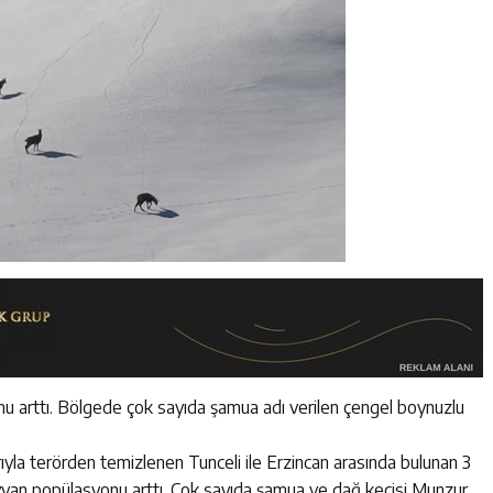
 arttı. Bölgede çok sayıda şamua adı verilen çengel boynuzlu
arıyla terörden temizlenen Tunceli ile Erzincan arasında bulunan 3
yvan popülasyonu arttı. Çok sayıda şamua ve dağ keçisi Munzur