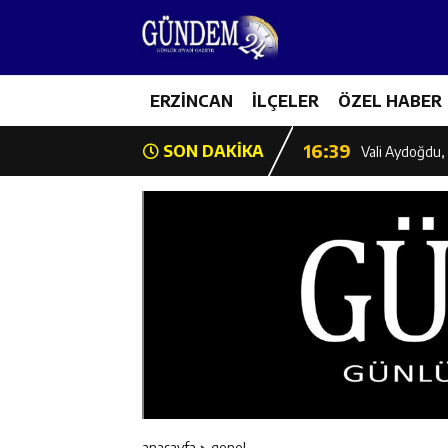
11:35
Mercan’da Patat
16:40
ERZİNCAN
İLÇELER
ÖZEL HABER
Mustafa Sarıgü
16:39
SON DAKİKA
Vali Aydoğdu, 
11:43
Erzincan İl Öz
11:42
Erzincan’da Ka
11:41
Hafızlık Sadece
11:40
HSK Başkanvek
11:39
Kahraman Tanoğ
anasayfa
genel