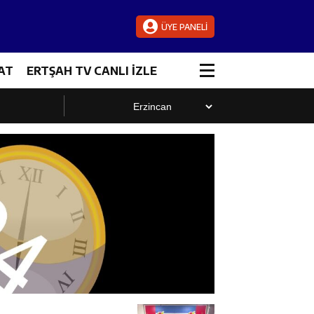
ÜYE PANELİ
AT
ERTŞAH TV CANLI İZLE