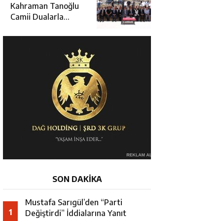
Hamza Aydoğdu’ya
Kahraman Tanoğlu
Ziyaret
Camii Dualarla
İbadete Açıldı
SON DAKİKA
Mustafa Sarıgül’den “Parti
1
Değiştirdi” İddialarına Yanıt