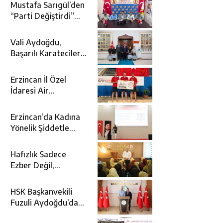
Mustafa Sarıgül’den
“Parti Değiştirdi”
İddialarına Yanıt
Vali Aydoğdu,
Başarılı Karatecileri
Makamında Ağırladı
Erzincan İl Özel
İdaresi Air
Badminton’da
Türkiye Şampiyonu
Erzincan’da Kadına
Oldu
Yönelik Şiddetle
Mücadele İçin
Kurumlar Bir Araya
Hafızlık Sadece
Geldi
Ezber Değil,
Kur’an’ın Anlamıyla
Yaşamaktır
HSK Başkanvekili
Fuzuli Aydoğdu’dan
Erzincan Valisi