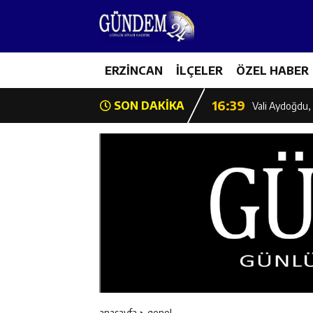
11:35
Mercan’da Patat
16:40
ERZİNCAN
İLÇELER
ÖZEL HABER
Mustafa Sarıgü
16:39
SON DAKİKA
Vali Aydoğdu, 
11:43
Erzincan İl Öz
11:42
Erzincan’da Ka
11:41
Hafızlık Sadece
11:40
HSK Başkanvek
11:39
Kahraman Tanoğ
anasayfa
genel