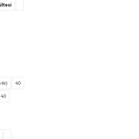
ltesi
ile)
40
40