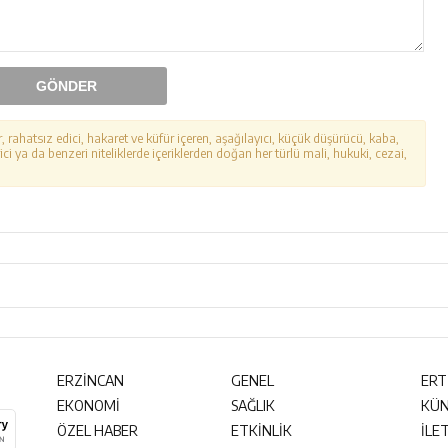
GÖNDER
r, rahatsız edici, hakaret ve küfür içeren, aşağılayıcı, küçük düşürücü, kaba,
ici ya da benzeri niteliklerde içeriklerden doğan her türlü mali, hukuki, cezai,
ERZİNCAN
GENEL
ERT
EKONOMİ
SAĞLIK
KÜ
ÖZEL HABER
ETKİNLİK
İLE