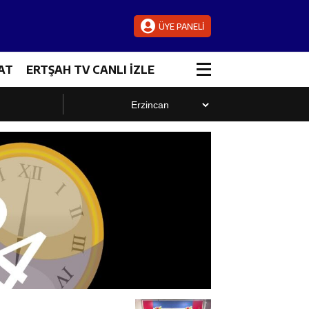
ÜYE PANELİ
AT
ERTŞAH TV CANLI İZLE