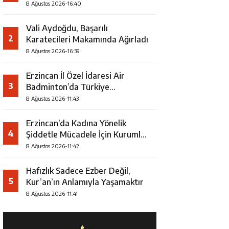
8 Ağustos 2026-16:40
Vali Aydoğdu, Başarılı
2
Karatecileri Makamında Ağırladı
8 Ağustos 2026-16:39
Erzincan İl Özel İdaresi Air
3
Badminton’da Türkiye
Şampiyonu Oldu
8 Ağustos 2026-11:43
Erzincan’da Kadına Yönelik
4
Şiddetle Mücadele İçin Kurumlar
Bir Araya Geldi
8 Ağustos 2026-11:42
Hafızlık Sadece Ezber Değil,
5
Kur’an’ın Anlamıyla Yaşamaktır
8 Ağustos 2026-11:41