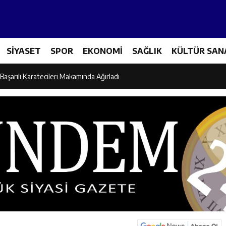
es Üreticileriyle Sektörün Geleceği Masaya Yatırıldı
SİYASET
SPOR
EKONOMİ
SAĞLIK
KÜLTÜR SAN
l’den “Parti Değiştirdi” İddialarına Yanıt
Başarılı Karatecileri Makamında Ağırladı
el İdaresi Air Badminton’da Türkiye Şampiyonu Oldu
dına Yönelik Şiddetle Mücadele İçin Kurumlar Bir Araya Geldi
 Ezber Değil, Kur’an’ın Anlamıyla Yaşamaktır
ili Fuzuli Aydoğdu’dan Erzincan Valisi Hamza Aydoğdu’ya Ziyaret
lu Camii Dualarla İbadete Açıldı