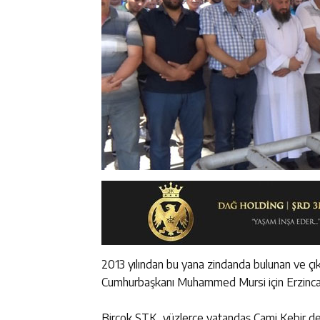
2013 yılından bu yana zindanda bulunan ve çı
Cumhurbaşkanı Muhammed Mursi için Erzincan’
Birçok STK, yüzlerce vatandaş Cami Kebir de