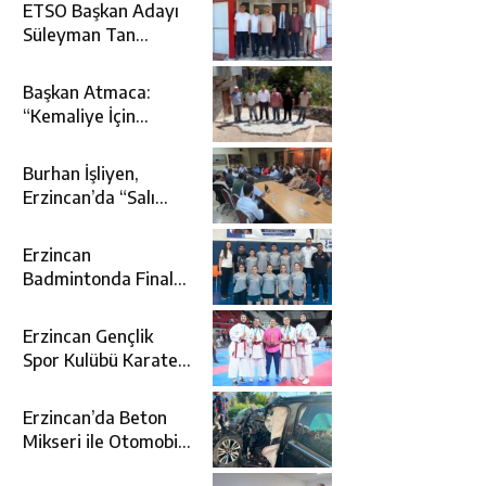
ETSO Başkan Adayı
Süleyman Tan
Üyelerle Buluştu
Başkan Atmaca:
“Kemaliye İçin
Durmadan,
Yorulmadan
Burhan İşliyen,
Çalışıyoruz”
Erzincan’da “Salı
Sohbetleri”ne Konuk
Oldu
Erzincan
Badmintonda Finale
Yükseldi
Erzincan Gençlik
Spor Kulübü Karate
Takımı Türkiye
Üçüncüsü Oldu
Erzincan’da Beton
Mikseri ile Otomobil
Çarpıştı: 3 Kişi