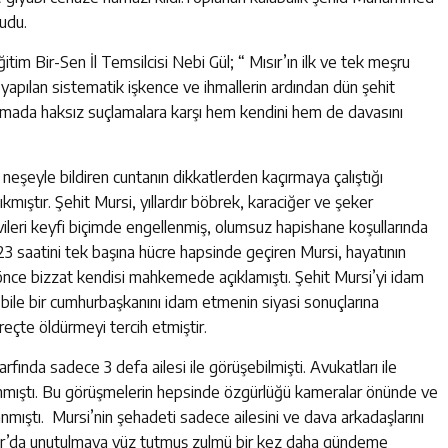
kudu.
tim Bir-Sen İl Temsilcisi Nebi Gül; “ Mısır’ın ilk ve tek meşru
ılan sistematik işkence ve ihmallerin ardından dün şehit
şmada haksız suçlamalara karşı hem kendini hem de davasını
neşeyle bildiren cuntanın dikkatlerden kaçırmaya çalıştığı
kmıştır. Şehit Mursi, yıllardır böbrek, karaciğer ve şeker
ileri keyfi biçimde engellenmiş, olumsuz hapishane koşullarında
 saatini tek başına hücre hapsinde geçiren Mursi, hayatının
 önce bizzat kendisi mahkemede açıklamıştı. Şehit Mursi’yi idam
a bile bir cumhurbaşkanını idam etmenin siyasi sonuçlarına
reçte öldürmeyi tercih etmiştir.
arfında sadece 3 defa ailesi ile görüşebilmişti. Avukatları ile
anmıştı. Bu görüşmelerin hepsinde özgürlüğü kameralar önünde ve
anmıştı. Mursi’nin şehadeti sadece ailesini ve dava arkadaşlarını
sır’da unutulmaya yüz tutmuş zulmü bir kez daha gündeme