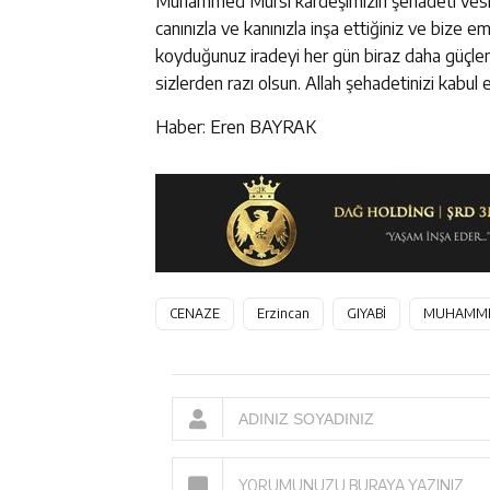
Muhammed Mursi kardeşimizin şehadeti vesiles
canınızla ve kanınızla inşa ettiğiniz ve bize 
koyduğunuz iradeyi her gün biraz daha güçle
sizlerden razı olsun. Allah şehadetinizi kabul e
Haber: Eren BAYRAK
CENAZE
Erzincan
GIYABİ
MUHAMME