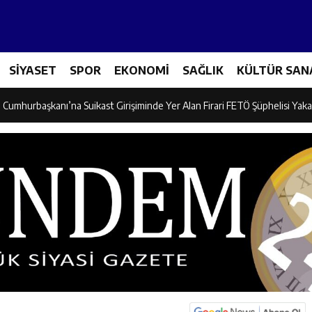
adına Yönelik Şiddetle Mücadele Eğitimi Düzenlendi
SİYASET
SPOR
EKONOMİ
SAĞLIK
KÜLTÜR SAN
dayı Süleyman Tan Üyelerle Buluştu
Cumhurbaşkanı’na Suikast Girişiminde Yer Alan Firari FETÖ Şüphelisi Yaka
 “Kemaliye İçin Durmadan, Yorulmadan Çalışıyoruz”
, Erzincan’da “Salı Sohbetleri”ne Konuk Oldu
ntonda Finale Yükseldi
ik Spor Kulübü Karate Takımı Türkiye Üçüncüsü Oldu
on Mikseri ile Otomobil Çarpıştı: 3 Kişi Yaralandı