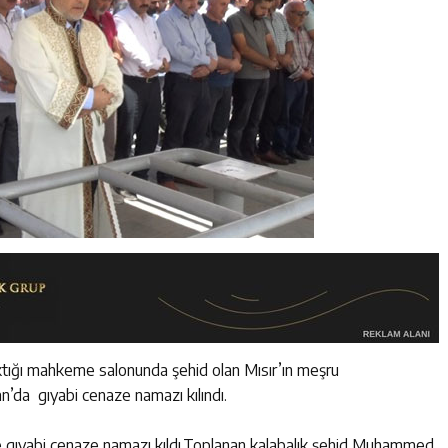
ktığı mahkeme salonunda şehid olan Mısır’ın meşru
da gıyabi cenaze namazı kılındı.
 gıyabi cenaze namazı kıldı.Toplanan kalabalık şehid Muhammed