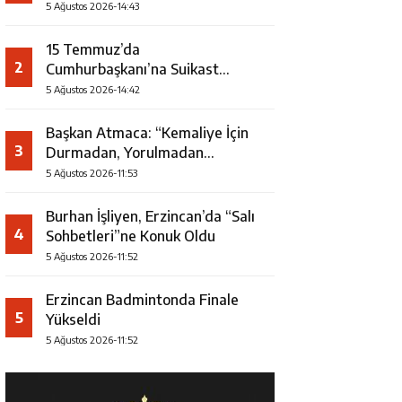
5 Ağustos 2026-14:43
15 Temmuz’da
2
Cumhurbaşkanı’na Suikast
Girişiminde Yer Alan Firari FETÖ
5 Ağustos 2026-14:42
Şüphelisi Yakalandı
Başkan Atmaca: “Kemaliye İçin
3
Durmadan, Yorulmadan
Çalışıyoruz”
5 Ağustos 2026-11:53
Burhan İşliyen, Erzincan’da “Salı
4
Sohbetleri”ne Konuk Oldu
5 Ağustos 2026-11:52
Erzincan Badmintonda Finale
5
Yükseldi
5 Ağustos 2026-11:52