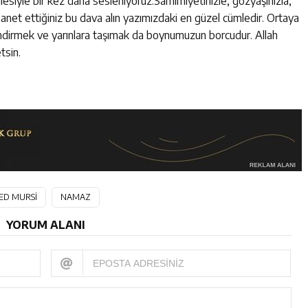
iyle bir kez daha sesleniyoruz:Samimiyetinizle, gözyaşınızla,
emanet ettiğiniz bu dava alın yazımızdaki en güzel cümledir. Ortaya
ndirmek ve yarınlara taşımak da boynumuzun borcudur. Allah
tsin.
D MURSİ
NAMAZ
YORUM ALANI