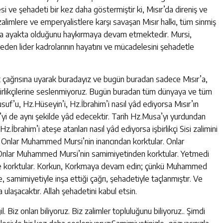
lesi ve şehadeti bir kez daha göstermiştir ki, Mısır’da direniş ve
limlere ve emperyalistlere karşı savaşan Mısır halkı, tüm sinmiş
a ayakta olduğunu haykırmaya devam etmektedir. Mursi,
den lider kadrolarının hayatını ve mücadelesini şehadetle
et çağrısına uyarak buradayız ve bugün buradan sadece Mısır’a,
birlikçilerine seslenmiyoruz. Bugün buradan tüm dünyaya ve tüm
suf’u, Hz.Hüseyin’i, Hz.İbrahim’i nasıl yâd ediyorsa Mısır’ın
i de aynı şekilde yâd edecektir. Tarih Hz.Musa’yı yurdundan
z.İbrahim’i ateşe atanları nasıl yâd ediyorsa işbirlikçi Sisi zalimini
r. Onlar Muhammed Mursi’nin inancından korktular. Onlar
Onlar Muhammed Mursi’nin samimiyetinden korktular. Yetmedi
e korktular. Korkun, Korkmaya devam edin; çünkü Muhammed
, samimiyetiyle inşa ettiği çağrı, şehadetiyle taçlanmıştır. Ve
 ulaşacaktır. Allah şehadetini kabul etsin.
 Biz onları biliyoruz. Biz zalimler topluluğunu biliyoruz.. Şimdi