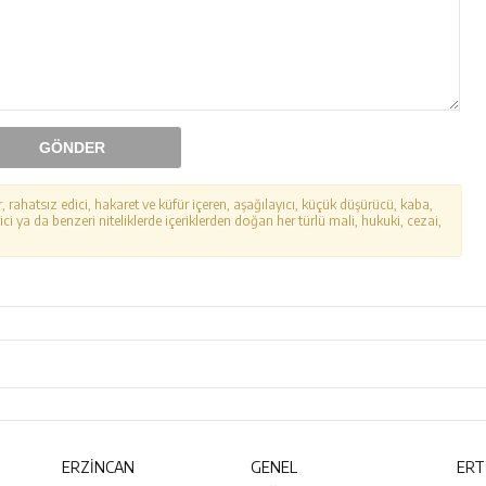
GÖNDER
r, rahatsız edici, hakaret ve küfür içeren, aşağılayıcı, küçük düşürücü, kaba,
ici ya da benzeri niteliklerde içeriklerden doğan her türlü mali, hukuki, cezai,
ERZİNCAN
GENEL
ERT