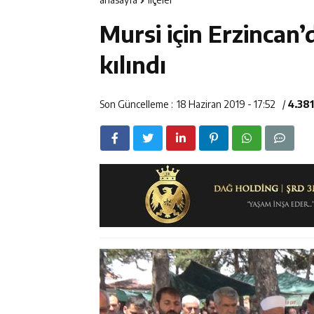
11:47
ETSO Başkanı 
Mursi için Erzincan
11:45
Kemah’da Sulta
kılındı
11:44
Kemaliye’de K
Son Güncelleme :
18 Haziran 2019 - 17:52
/
4.38
14:43
ETSO Başkan A