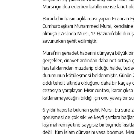
Mursi için dua ederken katillerine ise lanet o
Burada bir basın açıklaması yapan Erzincan Eği
Cumhurbaşkanı Muhammed Mursi, kendisine yap
olmuştur.Aslında Mursi, 17 Haziran’daki duru
savunurken şehit edilmiştir.
Mursi’nin şehadet haberini dünyaya büyük bir 
gerçekler, cinayet ardından daha net ortaya çı
hastalıklarından muzdarip olduğu halde, tedav
durumunun kötüleşmesi beklenmiştir. Günün 23
ciddi tehdit altında olduğunu daha bir kaç ay
cezasıyla yargılayan Mısır cuntası, karar çıks
katlanamayacağını bildiği için onu yavaş bir sü
6 yıldır hapiste bulunan şehit Mursi, bu süre z
görüşmesi de çok sıkı ve keyfi şartlara bağl
kişi mahremiyetine saygısız bir biçimde kısıtl
değil, tüm İslam dünyasını yasa boğmuş, Mı