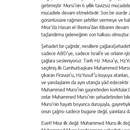
getirmiştir. Mursi’nin 6 yıllık tavizsiz mücade
mücadele devam etmektedir. Son bir asırdır za
görüntüsüne rağmen şehitler vermeye ve hal
Mısır’da Hasan el-Benna’dan itibaren devam e
taçlandırma geleneğinin son halkası olmuştur.
Şehadet bir çağrıdır, nesillere çağlaraŞehad
sadece ABD’ye, sadece İsrail’e ve onların iş
çağlara sesleniyoruz. Tarih Hz .Musa’yı, Hz.Yu
seçilmiş ilk Cumhurbaşkanı Muhammed Mursi’y
çıkaran Firavun’u, Hz.Yusuf’u kuyuya atanları, H
ve yandaşlarını da aynı utançla yâd edecekti
Muhammed Mursi’nin gayretinden korktular.
onlar Muhammed Mursi’nin şehadetinden bil
Mursi’nin hayatı boyunca duruşuyla, gayretiyle
onun çağrısı sadece bugüne değil, yarınlara da
Evet! Mısır ilk değil. Muhammed Mursi ilk değil.