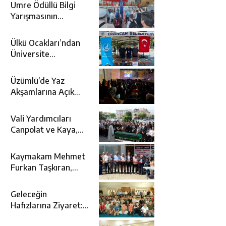
Umre Ödüllü Bilgi
Yarışmasının
Kazananları Kutsal
Topraklara
Ülkü Ocakları’ndan
Uğurlandı
Üniversite
Adaylarına Tercih
Desteği
Üzümlü’de Yaz
Akşamlarına Açık
Hava Sineması Renk
Kattı
Vali Yardımcıları
Canpolat ve Kaya,
Mehmet Zengin’in
Cenaze Törenine
Kaymakam Mehmet
Katıldı
Furkan Taşkıran,
Tamer Asansör’ün
Açılışına Katıldı
Geleceğin
Hafızlarına Ziyaret:
Burhan İşliyen