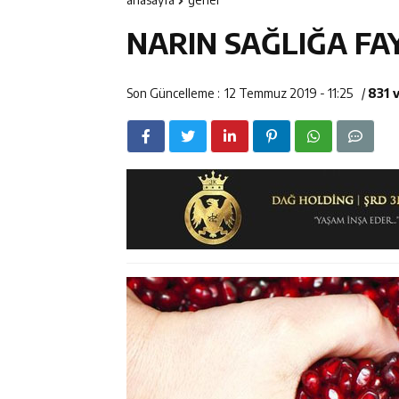
12:14
Erzincan’da Ar
NARIN SAĞLIĞA FA
12:13
Erzincan Erkek 
12:12
Erzincan Emniy
Son Güncelleme :
12 Temmuz 2019 - 11:25
/
831 
12:19
Umre Ödüllü Bi