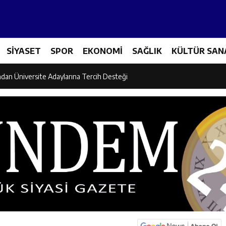
et Personeline Finansal Okuryazarlık Eğitimi
SİYASET
SPOR
EKONOMİ
SAĞLIK
KÜLTÜR SAN
lgi Yarışmasının Kazananları Kutsal Topraklara Uğurlandı
ndan Üniversite Adaylarına Tercih Desteği
Akşamlarına Açık Hava Sineması Renk Kattı
arı Canpolat ve Kaya, Mehmet Zengin’in Cenaze Törenine Katıldı
et Furkan Taşkıran, Tamer Asansör’ün Açılışına Katıldı
larına Ziyaret: Burhan İşliyen Erzincan’da Kur’an Kursu Öğrencileriyle Bu
dayı Süleyman Tan Üyelerle Buluşmayı Sürdürüyor