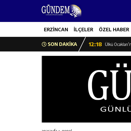
12:12
Erzincan Emniy
12:19
ERZİNCAN
İLÇELER
ÖZEL HABER
Umre Ödüllü Bi
12:18
SON DAKİKA
Ülkü Ocakları’
12:17
Üzümlü’de Yaz 
12:16
Vali Yardımcıl
12:16
Kaymakam Mehm
12:15
Geleceğin Hafız
12:14
ETSO Başkan A
anasayfa
genel