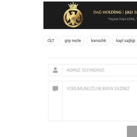
CİLT
grip nezle
kansızlık
kapl sağlığı