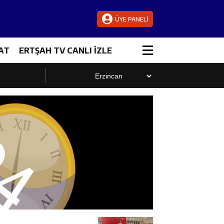
ÜYE PANELİ
AT
ERTŞAH TV CANLI İZLE
luştu