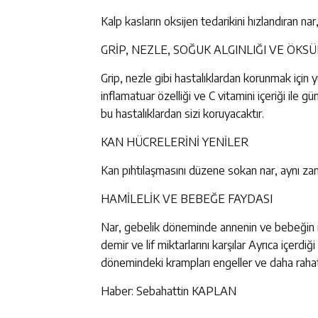
Kalp kasların oksijen tedarikini hızlandıran nar
GRİP, NEZLE, SOĞUK ALGINLIĞI VE ÖKS
Grip, nezle gibi hastalıklardan korunmak için yü
inflamatuar özelliği ve C vitamini içeriği ile g
bu hastalıklardan sizi koruyacaktır.
KAN HÜCRELERİNİ YENİLER
Kan pıhtılaşmasını düzene sokan nar, aynı za
HAMİLELİK VE BEBEĞE FAYDASI
Nar, gebelik döneminde annenin ve bebeğin iht
demir ve lif miktarlarını karşılar Ayrıca içerdiği
dönemindeki krampları engeller ve daha raha
Haber: Sebahattin KAPLAN