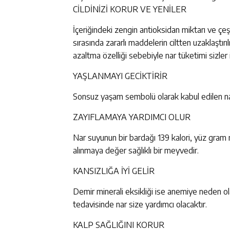
CİLDİNİZİ KORUR VE YENİLER
İçeriğindeki zengin antioksidan miktarı ve çeşitl
sırasında zararlı maddelerin ciltten uzaklaştırı
azaltma özelliği sebebiyle nar tüketimi sizler i
YAŞLANMAYI GECİKTİRİR
Sonsuz yaşam sembolü olarak kabul edilen nar, 
ZAYIFLAMAYA YARDIMCI OLUR
Nar suyunun bir bardağı 139 kalori, yüz gram n
alınmaya değer sağlıklı bir meyvedir.
KANSIZLIĞA İYİ GELİR
Demir minerali eksikliği ise anemiye neden ol
tedavisinde nar size yardımcı olacaktır.
KALP SAĞLIĞINI KORUR