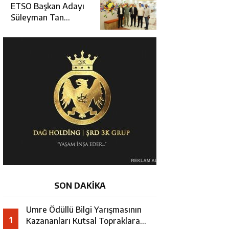
Erzincan’da Kur’an
ETSO Başkan Adayı
Kursu Öğrencileriyle
Süleyman Tan
Buluştu
Üyelerle Buluşmayı
Sürdürüyor
SON DAKİKA
Umre Ödüllü Bilgi Yarışmasının
1
Kazananları Kutsal Topraklara