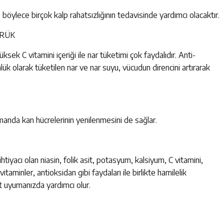
, böylece birçok kalp rahatsızlığının tedavisinde yardımcı olacaktır.
ÜRÜK
ksek C vitamini içeriği ile nar tüketimi çok faydalıdır. Anti-
ünlük olarak tüketilen nar ve nar suyu, vücudun direncini artırarak
manda kan hücrelerinin yenilenmesini de sağlar.
iyacı olan niasin, folik asit, potasyum, kalsiyum, C vitamini,
 vitaminler, antioksidan gibi faydaları ile birlikte hamilelik
t uyumanızda yardımcı olur.