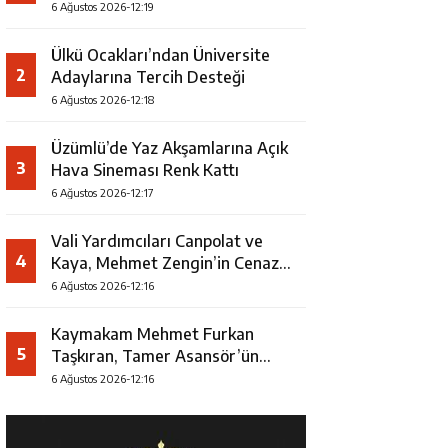
Uğurlandı
6 Ağustos 2026-12:19
Ülkü Ocakları’ndan Üniversite
2
Adaylarına Tercih Desteği
6 Ağustos 2026-12:18
Üzümlü’de Yaz Akşamlarına Açık
3
Hava Sineması Renk Kattı
6 Ağustos 2026-12:17
Vali Yardımcıları Canpolat ve
4
Kaya, Mehmet Zengin’in Cenaze
Törenine Katıldı
6 Ağustos 2026-12:16
Kaymakam Mehmet Furkan
5
Taşkıran, Tamer Asansör’ün
Açılışına Katıldı
6 Ağustos 2026-12:16