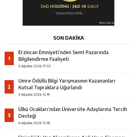
SON DAKİKA
Erzincan Emniyeti’nden Semt Pazarında
1
Bilgilendirme Faaliyeti
6 Ağustos 2026-17:03
Umre Ödüllü Bilgi Yarışmasının Kazananları
2
Kutsal Topraklara Uğurlandı
6 Ağustos 2026-12:19
Ülkü Ocakları’ndan Üniversite Adaylarına Tercih
3
Desteği
6 Ağustos 2026-12:18