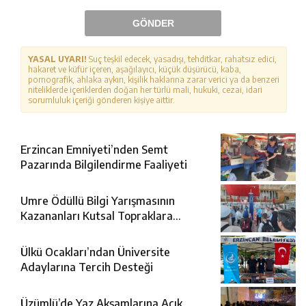
GÖNDER
YASAL UYARI!
Suç teşkil edecek, yasadışı, tehditkar, rahatsız edici,
hakaret ve küfür içeren, aşağılayıcı, küçük düşürücü, kaba,
pornografik, ahlaka aykırı, kişilik haklarına zarar verici ya da benzeri
niteliklerde içeriklerden doğan her türlü mali, hukuki, cezai, idari
sorumluluk içeriği gönderen kişiye aittir.
Erzincan Emniyeti’nden Semt
Pazarında Bilgilendirme Faaliyeti
Umre Ödüllü Bilgi Yarışmasının
Kazananları Kutsal Topraklara
Uğurlandı
Ülkü Ocakları’ndan Üniversite
Adaylarına Tercih Desteği
Üzümlü’de Yaz Akşamlarına Açık