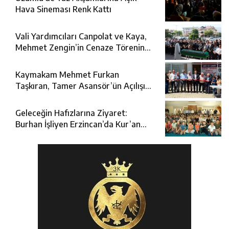
Hava Sineması Renk Kattı
Vali Yardımcıları Canpolat ve Kaya,
Mehmet Zengin’in Cenaze Törenine
Katıldı
Kaymakam Mehmet Furkan
Taşkıran, Tamer Asansör’ün Açılışına
Katıldı
Geleceğin Hafızlarına Ziyaret:
Burhan İşliyen Erzincan’da Kur’an
Kursu Öğrencileriyle Buluştu