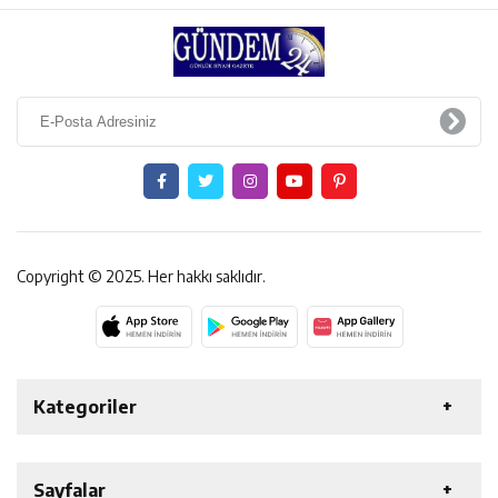
Copyright © 2025. Her hakkı saklıdır.
Kategoriler
ERZİNCAN
GENEL
EKONOMİ
SAĞLIK
Sayfalar