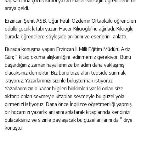
kapsamında çocuk kitabı yazarı Hacer Kılcıoğlu öğrencilerle bir
araya geldi.
Erzincan Şehit ASB. Uğur Fetih Özdemir Ortaokulu öğrencileri
ödüllü çocuk kitabı yazarı Hacer Kılıcıoğlu’nu ağırladı. Kılcıoğlu
burada öğrencilere söyleşide anılarını ve eserlerini anlattı.
Burada konuşma yapan Erzincan İl Milli Eğitim Müdürü Aziz
Gün; “ kitap okuma alışkanlığını edinmemiz gerekiyor. Bunu
başardığınız zaman hayallerinize bir adım daha yaklaşmış
olacaksınız demektir. Biz bunu bize altın tepside sunmak
istiyoruz. Yazarlarımızı sizinle buluşturmak istiyoruz.
Yazarlarımızın o kadar bilgileri birikimleri var ki onları size
aktarıp onları sevmeyle kitapları sevmeyle bu güzel yola
girmenizi istiyoruz. Dana önce İngilizce öğretmenliği yapmış
bir hocamızı yazarlık anılarını anlatarak kitaplarında kendinizi
bulacaksınız ve sizinle paylaşacak bu güzel anılarını da ” diye
konuştu.