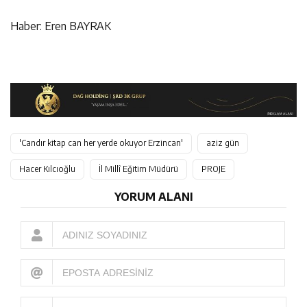
Haber: Eren BAYRAK
'Candır kitap can her yerde okuyor Erzincan'
aziz gün
Hacer Kılcıoğlu
İl Millî Eğitim Müdürü
PROJE
YORUM ALANI