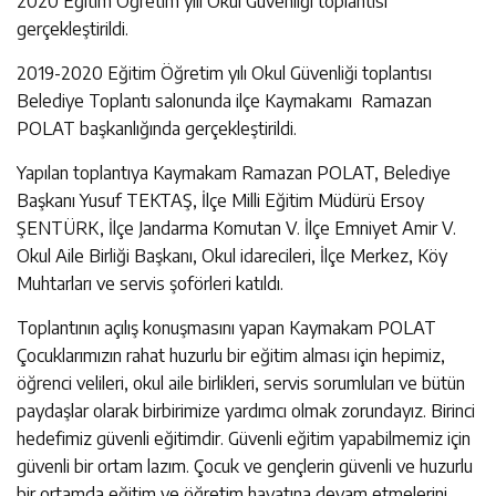
2020 Eğitim Öğretim yılı Okul Güvenliği toplantısı
gerçekleştirildi.
2019-2020 Eğitim Öğretim yılı Okul Güvenliği toplantısı
Belediye Toplantı salonunda ilçe Kaymakamı Ramazan
POLAT başkanlığında gerçekleştirildi.
Yapılan toplantıya Kaymakam Ramazan POLAT, Belediye
Başkanı Yusuf TEKTAŞ, İlçe Milli Eğitim Müdürü Ersoy
ŞENTÜRK, İlçe Jandarma Komutan V. İlçe Emniyet Amir V.
Okul Aile Birliği Başkanı, Okul idarecileri, İlçe Merkez, Köy
Muhtarları ve servis şoförleri katıldı.
Toplantının açılış konuşmasını yapan Kaymakam POLAT
Çocuklarımızın rahat huzurlu bir eğitim alması için hepimiz,
öğrenci velileri, okul aile birlikleri, servis sorumluları ve bütün
paydaşlar olarak birbirimize yardımcı olmak zorundayız. Birinci
hedefimiz güvenli eğitimdir. Güvenli eğitim yapabilmemiz için
güvenli bir ortam lazım. Çocuk ve gençlerin güvenli ve huzurlu
bir ortamda eğitim ve öğretim hayatına devam etmelerini