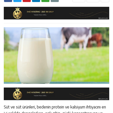
14:22
Milli Badmintoncular Erzincan Ticaret Ve Sanayi Odası’nı
14:26
Geleceğin Üreticileri Tarım Teknolojileriyle Tanışıyor
Ziyaret Etti
Süt ve süt ürünleri, bedenin protein ve kalsiyum ihtiyacını en