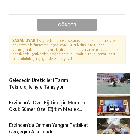
GÖNDER
YASAL UYARI!
Suç teşkil edecek, yasadışı, tehditkar, rahatsız edici,
hakaret ve küfür içeren, aşağılayıcı, küçük düşürücü, kaba,
pornografik, ahlaka aykırı, kişilik haklarına zarar verici ya da benzeri
niteliklerde içeriklerden doğan her türlü mali, hukuki, cezai, idari
sorumluluk içeriği gönderen kişiye aittir.
Geleceğin Üreticileri Tarım
Teknolojileriyle Tanışıyor
Erzincan’a Özel Eğitim İçin Modern
Okul: Sümer Özel Eğitim Meslek
Okulu Protokolü İmzalandı
Erzincan’da Orman Yangını Tatbikatı
Gerçeğini Aratmadı