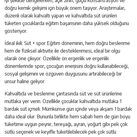
iyi şekilde dengelerken, açık zihin, güçlü konsantrasyon ve
doğru kemik gelişimi için büyük önem taşıyor. Araştırmalar,
düzenli olarak kahvaltı yapan ve kahvaltıda süt ürünleri
tüketen çocuklarda eğitim başarısının daha yüksek olduğunu
gösteriyor.
İdeal ikili: Süt + spor Eğitim döneminin, hem doğru beslenme
hem de fiziksel aktivite ile desteklenmesi, ideal bir olgu
olarak öne çıkıyor. Özellikle ön ergenlik ve ergenlik
dönemlerinde spor, çocuğun enerjisini doğru kullanabileceği,
sosyal gelişimini ve özgüven duygusunu artırabileceği bir
unsur haline geliyor.
Kahvaltıda ve beslenme çantasında süt ve süt ürünlerine
mutlaka yer verin. Özellikle çocuklar kahvaltıda mutlaka 1
bardak süt içmeli. Mümkünse gün içinde veya akşam 1 bardak
daha ideal olur. Bununla birlikte hem sabah hem de gün boyu
tüketime uygun peynir, tereyağı, ayran, yoğurt gibi pek çok
sütlü seçenek ve keyifle tüketilebilecek pek çok sütlü