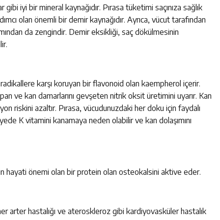
 gibi iyi bir mineral kaynağıdır. Pırasa tüketimi saçınıza sağlık
ımcı olan önemli bir demir kaynağıdır. Ayrıca, vücut tarafından
mından da zengindir. Demir eksikliği, saç dökülmesinin
ir.
 radikallere karşı koruyan bir flavonoid olan kaempherol içerir.
an ve kan damarlarını gevşeten nitrik oksit üretimini uyarır. Kan
on riskini azaltır. Pırasa, vücudunuzdaki her doku için faydalı
viyede K vitamini kanamaya neden olabilir ve kan dolaşımını
in hayati önemi olan bir protein olan osteokalsini aktive eder.
 arter hastalığı ve ateroskleroz gibi kardiyovasküler hastalık