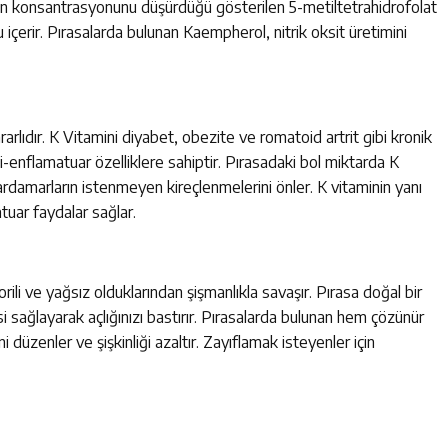
stein konsantrasyonunu düşürdüğü gösterilen 5-metiltetrahidrofolat
mu içerir. Pırasalarda bulunan Kaempherol, nitrik oksit üretimini
ararlıdır. K Vitamini diyabet, obezite ve romatoid artrit gibi kronik
i-enflamatuar özelliklere sahiptir. Pırasadaki bol miktarda K
tardamarların istenmeyen kireçlenmelerini önler. K vitaminin yanı
tuar faydalar sağlar.
orili ve yağsız olduklarından şişmanlıkla savaşır. Pırasa doğal bir
issi sağlayarak açlığınızı bastırır. Pırasalarda bulunan hem çözünür
düzenler ve şişkinliği azaltır. Zayıflamak isteyenler için