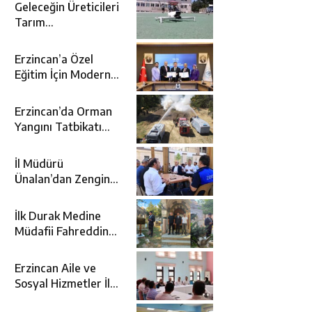
Geleceğin Üreticileri
Tarım
Teknolojileriyle
Tanışıyor
Erzincan’a Özel
Eğitim İçin Modern
Okul: Sümer Özel
Eğitim Meslek Okulu
Erzincan’da Orman
Protokolü İmzalandı
Yangını Tatbikatı
Gerçeğini Aratmadı
İl Müdürü
Ünalan’dan Zengin
Ailesine Taziye
Ziyareti
İlk Durak Medine
Müdafii Fahreddin
Paşa’nın Kızının
Kabri
Erzincan Aile ve
Sosyal Hizmetler İl
Müdürlüğünde