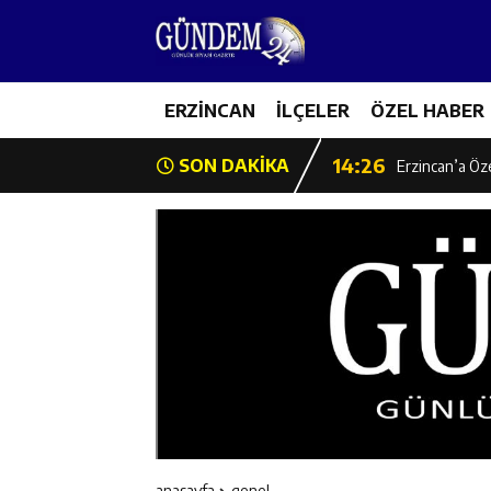
14:22
Milli Badminto
14:26
ERZİNCAN
İLÇELER
ÖZEL HABER
Geleceğin Üret
14:26
SON DAKİKA
Erzincan’a Öz
14:25
Erzincan’da O
14:25
İl Müdürü Ünal
14:24
İlk Durak Med
14:24
Erzincan Aile
14:23
Değer Erzinca
anasayfa
genel