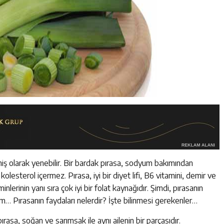
işmiş olarak yenebilir. Bir bardak pırasa, sodyum bakımından
sterol içermez. Pırasa, iyi bir diyet lifi, B6 vitamini, demir ve
erinin yanı sıra çok iyi bir folat kaynağıdır. Şimdi, pırasanın
alım… Pırasanın faydaları nelerdir? İşte bilinmesi gerekenler…
rasa, soğan ve sarımsak ile aynı ailenin bir parçasıdır.