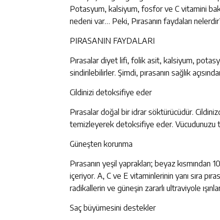
Potasyum, kalsiyum, fosfor ve C vitamini ba
nedeni var… Peki, Pırasanın faydaları nelerd
PIRASANIN FAYDALARI
Pırasalar diyet lifi, folik asit, kalsiyum, po
sindirilebilirler. Şimdi, pırasanın sağlık açısın
Cildinizi detoksifiye eder
Pırasalar doğal bir idrar söktürücüdür. Cildi
temizleyerek detoksifiye eder. Vücudunuzu tem
Güneşten korunma
Pırasanın yeşil yaprakları; beyaz kısmından 1
içeriyor. A, C ve E vitaminlerinin yanı sıra pıra
radikallerin ve güneşin zararlı ultraviyole ışınla
Saç büyümesini destekler