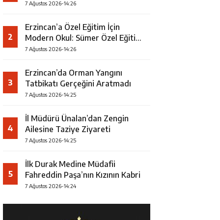
7 Ağustos 2026-14:26
Erzincan’a Özel Eğitim İçin
2
Modern Okul: Sümer Özel Eğitim
Meslek Okulu Protokolü
7 Ağustos 2026-14:26
İmzalandı
Erzincan’da Orman Yangını
3
Tatbikatı Gerçeğini Aratmadı
7 Ağustos 2026-14:25
İl Müdürü Ünalan’dan Zengin
4
Ailesine Taziye Ziyareti
7 Ağustos 2026-14:25
İlk Durak Medine Müdafii
5
Fahreddin Paşa’nın Kızının Kabri
7 Ağustos 2026-14:24