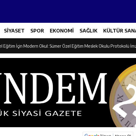
ncular Erzincan Ticaret Ve Sanayi Odası’nı Ziyaret Etti
SİYASET
SPOR
EKONOMİ
SAĞLIK
KÜLTÜR SAN
icileri Tarım Teknolojileriyle Tanışıyor
el Eğitim İçin Modern Okul: Sümer Özel Eğitim Meslek Okulu Protokolü İm
rman Yangını Tatbikatı Gerçeğini Aratmadı
an’dan Zengin Ailesine Taziye Ziyareti
ine Müdafii Fahreddin Paşa’nın Kızının Kabri
 ve Sosyal Hizmetler İl Müdürlüğünde Değerlendirme Toplantısı
n Projesi Kapsamında Öğrencilere Güvenlik Eğitimi