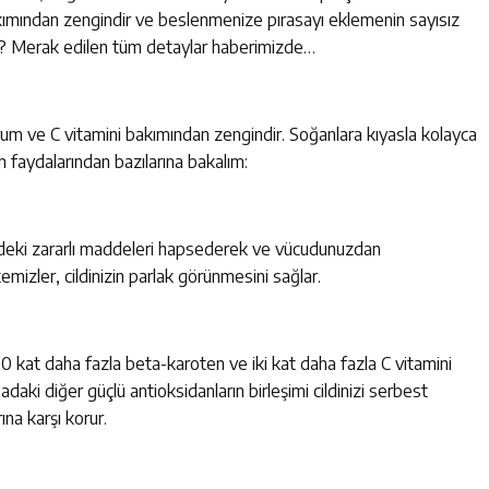
kımından zengindir ve beslenmenize pırasayı eklemenin sayısız
ir? Merak edilen tüm detaylar haberimizde…
tasyum ve C vitamini bakımından zengindir. Soğanlara kıyasla kolayca
dan faydalarından bazılarına bakalım:
nizdeki zararlı maddeleri hapsederek ve vücudunuzdan
izler, cildinizin parlak görünmesini sağlar.
00 kat daha fazla beta-karoten ve iki kat daha fazla C vitamini
sadaki diğer güçlü antioksidanların birleşimi cildinizi serbest
rına karşı korur.