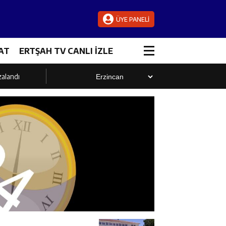
ÜYE PANELİ
AT
ERTŞAH TV CANLI İZLE
zalandı