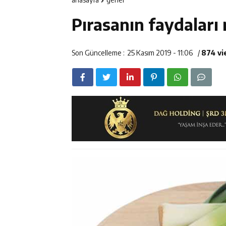
14:23
Kemah Belediy
Pırasanın faydaları 
14:22
30 İlde Deaş 
14:22
Milli Badminto
Son Güncelleme :
25 Kasım 2019 - 11:06
/
874 v
14:26
Geleceğin Üret