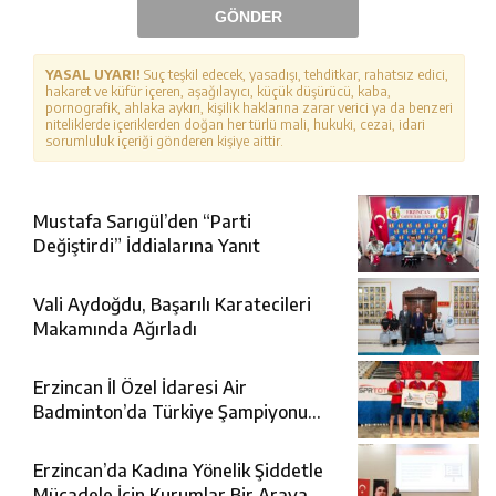
GÖNDER
YASAL UYARI!
Suç teşkil edecek, yasadışı, tehditkar, rahatsız edici,
hakaret ve küfür içeren, aşağılayıcı, küçük düşürücü, kaba,
pornografik, ahlaka aykırı, kişilik haklarına zarar verici ya da benzeri
niteliklerde içeriklerden doğan her türlü mali, hukuki, cezai, idari
sorumluluk içeriği gönderen kişiye aittir.
Mustafa Sarıgül’den “Parti
Değiştirdi” İddialarına Yanıt
Vali Aydoğdu, Başarılı Karatecileri
Makamında Ağırladı
Erzincan İl Özel İdaresi Air
Badminton’da Türkiye Şampiyonu
Oldu
Erzincan’da Kadına Yönelik Şiddetle
Mücadele İçin Kurumlar Bir Araya