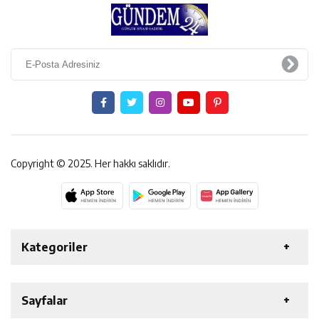
Copyright © 2025. Her hakkı saklıdır.
Kategoriler
ERZİNCAN
GENEL
EKONOMİ
SAĞLIK
Sayfalar
ÖZEL HABER
ETKİNLİK