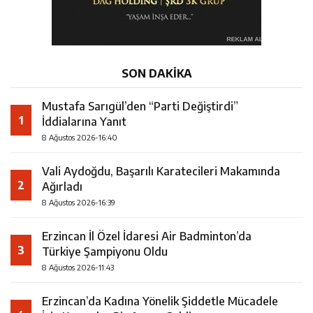
SON DAKİKA
Mustafa Sarıgül’den “Parti Değiştirdi”
1
İddialarına Yanıt
8 Ağustos 2026-16:40
Vali Aydoğdu, Başarılı Karatecileri Makamında
2
Ağırladı
8 Ağustos 2026-16:39
Erzincan İl Özel İdaresi Air Badminton’da
3
Türkiye Şampiyonu Oldu
8 Ağustos 2026-11:43
Erzincan’da Kadına Yönelik Şiddetle Mücadele