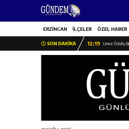
12:13
Erzincan Erkek 
17:03
ERZİNCAN
İLÇELER
ÖZEL HABER
Erzincan Emniy
12:19
SON DAKİKA
Umre Ödüllü Bi
12:18
Ülkü Ocakları’
12:17
Üzümlü’de Yaz 
12:16
Vali Yardımcıl
12:16
Kaymakam Mehm
12:15
Geleceğin Hafız
anasayfa
genel