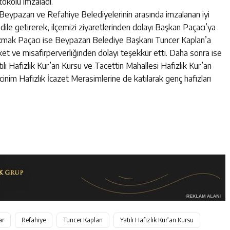
tokolü imzaladı.
eypazarı ve Refahiye Belediyelerinin arasında imzalanan iyi
le getirerek, ilçemizi ziyaretlerinden dolayı Başkan Paçacı’ya
kmak Paçacı ise Beypazarı Belediye Başkanı Tuncer Kaplan’a
t ve misafirperverliğinden dolayı teşekkür etti. Daha sonra ise
lı Hafızlık Kur’an Kursu ve Tacettin Mahallesi Hafızlık Kur’an
cinim Hafızlık İcazet Merasimlerine de katılarak genç hafızları
ar
Refahiye
Tuncer Kaplan
Yatılı Hafızlık Kur’an Kursu