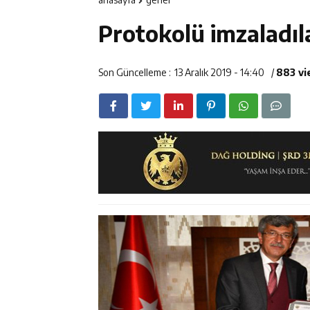
12:14
ETSO Başkan A
Protokolü imzaladıl
12:14
Erzincan’da Ar
12:13
Erzincan Erkek 
Son Güncelleme :
13 Aralık 2019 - 14:40
/
883 v
17:03
Erzincan Emniy