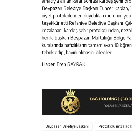
amacıyla alınan karar sonrası kardeş şehir pro
Beypazarı Belediye Başkanı Tuncer Kaplan, ‘B
niyet protokolünden duydukları memnuniyeti di
teşekkür etti.Refahiye Belediye Başkanı Ça
imzalanan kardeş şehir protokolünden, nezake
her iki başkan Beypazarı Müftülüğü Bölge Yatı
kurslarında hafızlıklarını tamamlayan 18 öğren
tebrik edip, hayırlı olmasını dilediler.
Haber: Eren BAYRAK
Beypazarı Belediye Başkanı
Protokolü imzaladıl