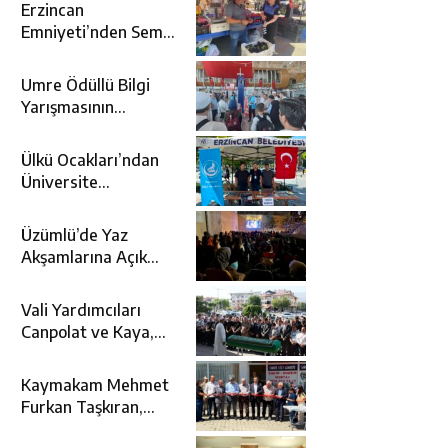
Erzincan
Emniyeti’nden Semt
Pazarında
Bilgilendirme
Umre Ödüllü Bilgi
Faaliyeti
Yarışmasının
Kazananları Kutsal
Topraklara
Ülkü Ocakları’ndan
Uğurlandı
Üniversite
Adaylarına Tercih
Desteği
Üzümlü’de Yaz
Akşamlarına Açık
Hava Sineması Renk
Kattı
Vali Yardımcıları
Canpolat ve Kaya,
Mehmet Zengin’in
Cenaze Törenine
Kaymakam Mehmet
Katıldı
Furkan Taşkıran,
Tamer Asansör’ün