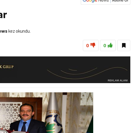
dayı Süleyman Tan Üyelerle Buluşmayı Sürdürüyor
ar
anan 45 Şahıs Yakalandı: 24 Hükümlü Cezaevine Gönderildi
Tenis Takımı ANALİG’de Yarı Final Biletini Aldı
iews
kez okundu.
0
0
eti’nden Semt Pazarında Bilgilendirme Faaliyeti