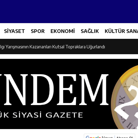
Tenis Takımı ANALİG’de Yarı Final Biletini Aldı
SİYASET
SPOR
EKONOMİ
SAĞLIK
KÜLTÜR SAN
eti’nden Semt Pazarında Bilgilendirme Faaliyeti
lgi Yarışmasının Kazananları Kutsal Topraklara Uğurlandı
ndan Üniversite Adaylarına Tercih Desteği
Akşamlarına Açık Hava Sineması Renk Kattı
arı Canpolat ve Kaya, Mehmet Zengin’in Cenaze Törenine Katıldı
et Furkan Taşkıran, Tamer Asansör’ün Açılışına Katıldı
larına Ziyaret: Burhan İşliyen Erzincan’da Kur’an Kursu Öğrencileriyle Bu