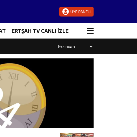
ÜYE PANELİ
AT
ERTŞAH TV CANLI İZLE
luştu