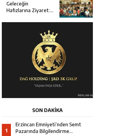
Açılışına Katıldı
Geleceğin
Hafızlarına Ziyaret:
Burhan İşliyen
Erzincan’da Kur’an
Kursu Öğrencileriyle
Buluştu
SON DAKİKA
Erzincan Emniyeti’nden Semt
1
Pazarında Bilgilendirme