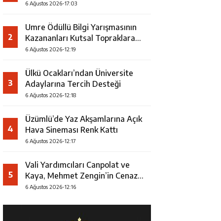
Faaliyeti
6 Ağustos 2026-17:03
Umre Ödüllü Bilgi Yarışmasının
2
Kazananları Kutsal Topraklara
Uğurlandı
6 Ağustos 2026-12:19
Ülkü Ocakları’ndan Üniversite
3
Adaylarına Tercih Desteği
6 Ağustos 2026-12:18
Üzümlü’de Yaz Akşamlarına Açık
4
Hava Sineması Renk Kattı
6 Ağustos 2026-12:17
Vali Yardımcıları Canpolat ve
5
Kaya, Mehmet Zengin’in Cenaze
Törenine Katıldı
6 Ağustos 2026-12:16