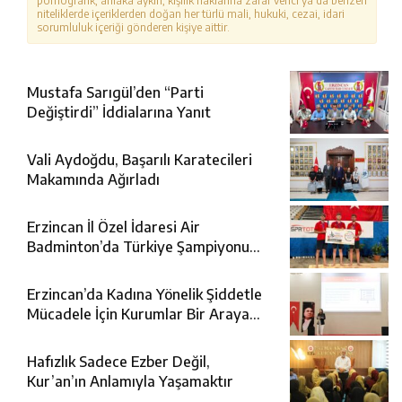
pornografik, ahlaka aykırı, kişilik haklarına zarar verici ya da benzeri
niteliklerde içeriklerden doğan her türlü mali, hukuki, cezai, idari
sorumluluk içeriği gönderen kişiye aittir.
Mustafa Sarıgül’den “Parti
Değiştirdi” İddialarına Yanıt
Vali Aydoğdu, Başarılı Karatecileri
Makamında Ağırladı
Erzincan İl Özel İdaresi Air
Badminton’da Türkiye Şampiyonu
Oldu
Erzincan’da Kadına Yönelik Şiddetle
Mücadele İçin Kurumlar Bir Araya
Geldi
Hafızlık Sadece Ezber Değil,
Kur’an’ın Anlamıyla Yaşamaktır