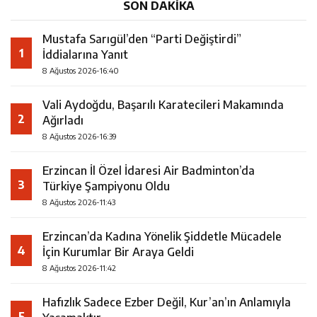
SON DAKİKA
Mustafa Sarıgül’den “Parti Değiştirdi”
1
İddialarına Yanıt
8 Ağustos 2026-16:40
Vali Aydoğdu, Başarılı Karatecileri Makamında
2
Ağırladı
8 Ağustos 2026-16:39
Erzincan İl Özel İdaresi Air Badminton’da
3
Türkiye Şampiyonu Oldu
8 Ağustos 2026-11:43
Erzincan’da Kadına Yönelik Şiddetle Mücadele
4
İçin Kurumlar Bir Araya Geldi
8 Ağustos 2026-11:42
Hafızlık Sadece Ezber Değil, Kur’an’ın Anlamıyla
5