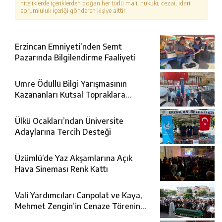
niteliklerde içeriklerden doğan her türlü mali, hukuki, cezai, idari
sorumluluk içeriği gönderen kişiye aittir.
Erzincan Emniyeti’nden Semt
Pazarında Bilgilendirme Faaliyeti
Umre Ödüllü Bilgi Yarışmasının
Kazananları Kutsal Topraklara
Uğurlandı
Ülkü Ocakları’ndan Üniversite
Adaylarına Tercih Desteği
Üzümlü’de Yaz Akşamlarına Açık
Hava Sineması Renk Kattı
Vali Yardımcıları Canpolat ve Kaya,
Mehmet Zengin’in Cenaze Törenine
Katıldı