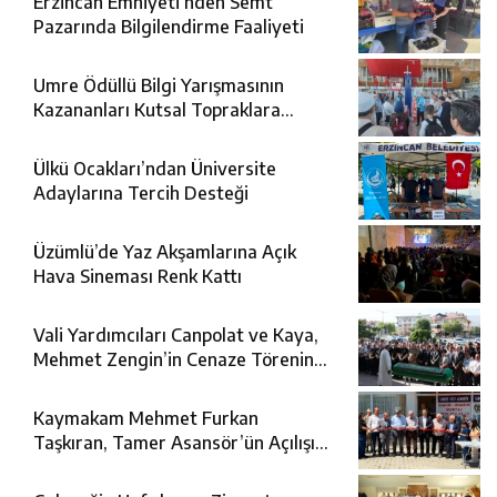
Erzincan Emniyeti’nden Semt
Pazarında Bilgilendirme Faaliyeti
Umre Ödüllü Bilgi Yarışmasının
Kazananları Kutsal Topraklara
Uğurlandı
Ülkü Ocakları’ndan Üniversite
Adaylarına Tercih Desteği
Üzümlü’de Yaz Akşamlarına Açık
Hava Sineması Renk Kattı
Vali Yardımcıları Canpolat ve Kaya,
Mehmet Zengin’in Cenaze Törenine
Katıldı
Kaymakam Mehmet Furkan
Taşkıran, Tamer Asansör’ün Açılışına
Katıldı