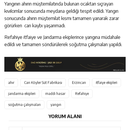
Yangının ahırın müştemilatında bulunan ocaktan sıçrayan
kıvılcımlar sonucunda meydana geldiği tespit edildi. Yangın
sonucunda ahırın müştemilat kısmı tamamen yanarak zarar
görürken can kaybı yaşanmadı.
Refahiye itfaiye ve Jandarma ekiplerince yangına müdahale
edildi ve tamamen söndürülerek soğutma çalışmaları yapıldı.
ahır
Can Köyler Süt Fabrikası
Erzincan
itfaiye ekipleri
jandarma ekipleri
maddi hasar
Refahiye
soğutma çalışmaları
yangın
YORUM ALANI