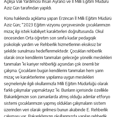
Açılışa Vali Yardımcısı İhsan Ayrancı ve İl Millî Eğitim Müdürü
Aziz Gün tarafından yapıldı.
Konu hakkında açıklama yapan Erzincan İl Milli Eğitim Müdürü
Aziz Gün; “2023 Eğitim vizyonu çerçevesinde çocuklarımızın
mizaç ilgi istek kabiliyet karakterleri doğrultusunda. Okul
öncesinden Orta öğretim son sınıfa kadar pedagojik
psikolojik yardım ve Rehberlik hizmetlerinin eksiksiz bir
şekilde sunulması hedeflenmektedir. Çocukları rehberlik
olarak önce kendilerini tanımaları geleceğe yönelik meslekleri
tanımaları ’ki kariyer rehberliği açısından çok önemli bir
çalışma. Çocukların bugün kendilerini tanımaları hem yarın
mizaç ve karakterlerine yapılarına uygun meslekleri
seçmeleriyle ilgili okullarımızla Milli Eğitim Müdürlüğü olarak
farklı çalışmalar yapmaktayız ’ki. Bunların içerisinde özellikle
Bakanlığımızın son zamanlarda atmış olduğu adımlar etforyo
sistemi çocuklarımızın yapmış oldukları çalışmaların sistem
üzerinden veri olarak girilmesi bunun akabinde E. Rehberlik
çalışması var. Bakanlığımızın okullarımızda yapılan rehberlik