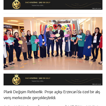
11:36
Kemah Belediyesi’nden Cirgişin Mahallesi’nde İstişare
Kararında
11:35
Mercan’da Patates Üreticileriyle Sektörün Geleceği
Buluşması
16:40
Mustafa Sarıgül’den “Parti Değiştirdi” İddialarına Yanıt
Masaya Yatırıldı
Planlı Değişim Rehberlik Proje açılışı Erzincan’da özel bir alış
veriş merkezinde gerçekleştirildi.