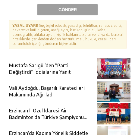
GÖNDER
YASAL UYARI!
Suç teşkil edecek, yasadışı, tehditkar, rahatsız edici,
hakaret ve küfür içeren, aşağılayıcı, küçük düşürücü, kaba,
pornografik, ahlaka aykırı, kişilik haklarına zarar verici ya da benzeri
niteliklerde içeriklerden doğan her türlü mali, hukuki, cezai, idari
sorumluluk içeriği gönderen kişiye aittir.
Mustafa Sarıgül’den “Parti
Değiştirdi” İddialarına Yanıt
Vali Aydoğdu, Başarılı Karatecileri
Makamında Ağırladı
Erzincan İl Özel İdaresi Air
Badminton’da Türkiye Şampiyonu
Oldu
Erzincan’da Kadına Yönelik Şiddetle