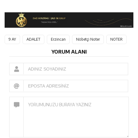
9 AY
ADALET
Erzincan
Nöbetçi Noter
NOTER
YORUM ALANI