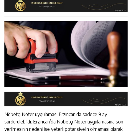
11:36
Kemah Belediyesi’nden Cirgişin Mahallesi’nde İstişare
Kararında
11:35
Mercan’da Patates Üreticileriyle Sektörün Geleceği
Buluşması
16:40
Mustafa Sarıgül’den “Parti Değiştirdi” İddialarına Yanıt
Masaya Yatırıldı
Nöbetçi Noter uygulaması Erzincan’da sadece 9 ay
sürdürülebildi. Erzincan’da Nöbetçi Noter uygulamasına son
verilmesinin nedeni ise yeterli potansiyelin olmaması olarak