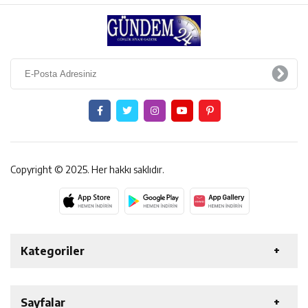
Copyright © 2025. Her hakkı saklıdır.
Kategoriler
ERZİNCAN
GENEL
EKONOMİ
SAĞLIK
Sayfalar