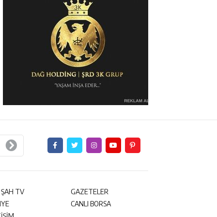
 ŞAH TV
GAZETELER
NYE
CANLI BORSA
TİŞİM