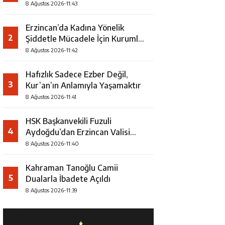
Şampiyonu Oldu
8 Ağustos 2026-11:43
Erzincan’da Kadına Yönelik
2
Şiddetle Mücadele İçin Kurumlar
Bir Araya Geldi
8 Ağustos 2026-11:42
Hafızlık Sadece Ezber Değil,
3
Kur’an’ın Anlamıyla Yaşamaktır
8 Ağustos 2026-11:41
HSK Başkanvekili Fuzuli
4
Aydoğdu’dan Erzincan Valisi
Hamza Aydoğdu’ya Ziyaret
8 Ağustos 2026-11:40
Kahraman Tanoğlu Camii
5
Dualarla İbadete Açıldı
8 Ağustos 2026-11:39