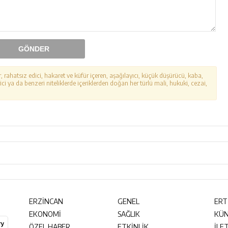
GÖNDER
r, rahatsız edici, hakaret ve küfür içeren, aşağılayıcı, küçük düşürücü, kaba,
ici ya da benzeri niteliklerde içeriklerden doğan her türlü mali, hukuki, cezai,
ERZİNCAN
GENEL
ERT
EKONOMİ
SAĞLIK
KÜ
ÖZEL HABER
ETKİNLİK
İLE