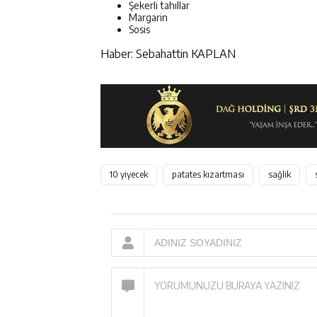
Şekerli tahıllar
Margarin
Sosis
Haber: Sebahattin KAPLAN
10 yiyecek
patates kızartması
sağlik