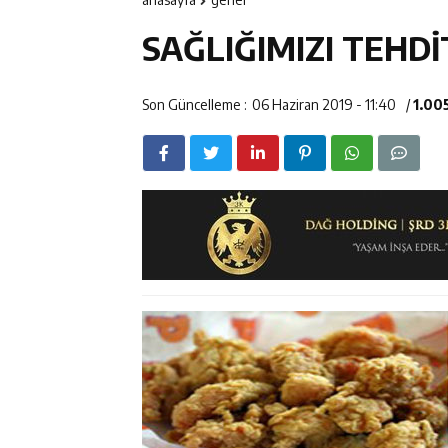
11:34
Vali Aydoğdu, 
SAĞLIĞIMIZI TEHDİ
14:26
Geleceğin Üret
11:43
Erzincan İl Öz
Son Güncelleme :
06 Haziran 2019 - 11:40
/
1.00