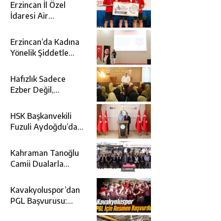
Erzincan İl Özel
İdaresi Air
Badminton’da
Türkiye Şampiyonu
Erzincan’da Kadına
Oldu
Yönelik Şiddetle
Mücadele İçin
Kurumlar Bir Araya
Hafızlık Sadece
Geldi
Ezber Değil,
Kur’an’ın Anlamıyla
Yaşamaktır
HSK Başkanvekili
Fuzuli Aydoğdu’dan
Erzincan Valisi
Hamza Aydoğdu’ya
Kahraman Tanoğlu
Ziyaret
Camii Dualarla
İbadete Açıldı
Kavakyoluspor’dan
PGL Başvurusu:
Gözler TFF’nin