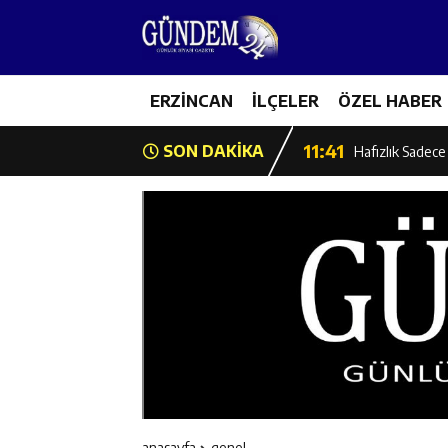
14:26
Geleceğin Üret
11:43
Erzincan İl Öz
11:42
ERZİNCAN
İLÇELER
ÖZEL HABER
Erzincan’da Ka
11:41
SON DAKİKA
Hafızlık Sadece
11:40
HSK Başkanvek
11:39
Kahraman Tanoğ
11:37
Kavakyoluspor’
11:36
Kemah Belediye
11:35
Mercan’da Patat
anasayfa
genel