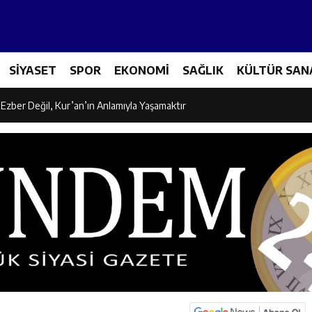
icileri Tarım Teknolojileriyle Tanışıyor
el İdaresi Air Badminton’da Türkiye Şampiyonu Oldu
SİYASET
SPOR
EKONOMİ
SAĞLIK
KÜLTÜR SAN
dına Yönelik Şiddetle Mücadele İçin Kurumlar Bir Araya Geldi
 Ezber Değil, Kur’an’ın Anlamıyla Yaşamaktır
ili Fuzuli Aydoğdu’dan Erzincan Valisi Hamza Aydoğdu’ya Ziyaret
lu Camii Dualarla İbadete Açıldı
dan PGL Başvurusu: Gözler TFF’nin Kararında
si’nden Cirgişin Mahallesi’nde İstişare Buluşması
es Üreticileriyle Sektörün Geleceği Masaya Yatırıldı