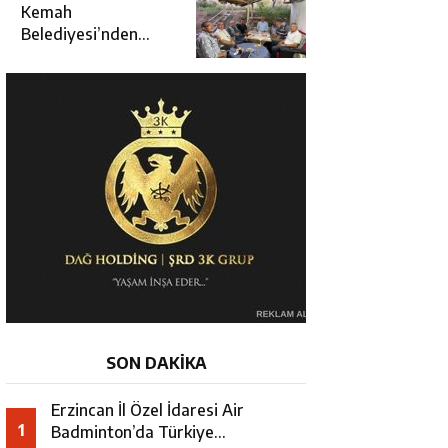
Kararında
Kemah
Belediyesi’nden
Cirgişin
Mahallesi’nde
İstişare Buluşması
SON DAKİKA
Erzincan İl Özel İdaresi Air
1
Badminton’da Türkiye