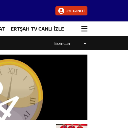
ÜYE PANELİ
AT
ERTŞAH TV CANLI İZLE