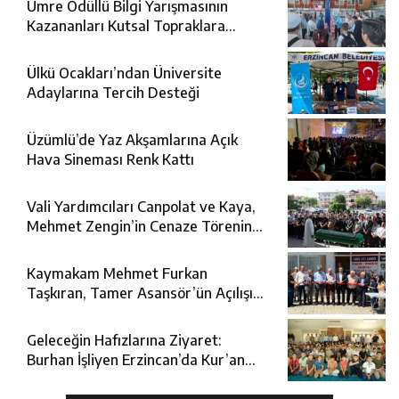
Umre Ödüllü Bilgi Yarışmasının
Kazananları Kutsal Topraklara
Uğurlandı
Ülkü Ocakları’ndan Üniversite
Adaylarına Tercih Desteği
Üzümlü’de Yaz Akşamlarına Açık
Hava Sineması Renk Kattı
Vali Yardımcıları Canpolat ve Kaya,
Mehmet Zengin’in Cenaze Törenine
Katıldı
Kaymakam Mehmet Furkan
Taşkıran, Tamer Asansör’ün Açılışına
Katıldı
Geleceğin Hafızlarına Ziyaret:
Burhan İşliyen Erzincan’da Kur’an
Kursu Öğrencileriyle Buluştu