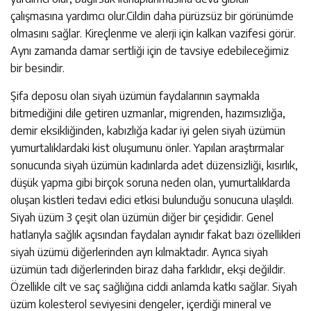
çalışmasına yardımcı olur.Cildin daha pürüzsüz bir görünümde
olmasını sağlar. Kireçlenme ve alerji için kalkan vazifesi görür.
Aynı zamanda damar sertliği için de tavsiye edebileceğimiz
bir besindir.
Şifa deposu olan siyah üzümün faydalarının saymakla
bitmediğini dile getiren uzmanlar, migrenden, hazımsızlığa,
demir eksikliğinden, kabızlığa kadar iyi gelen siyah üzümün
yumurtalıklardaki kist oluşumunu önler. Yapılan araştırmalar
sonucunda siyah üzümün kadınlarda adet düzensizliği, kısırlık,
düşük yapma gibi birçok soruna neden olan, yumurtalıklarda
oluşan kistleri tedavi edici etkisi bulunduğu sonucuna ulaşıldı.
Siyah üzüm 3 çeşit olan üzümün diğer bir çeşididir. Genel
hatlarıyla sağlık açısından faydaları aynıdır fakat bazı özellikleri
siyah üzümü diğerlerinden ayrı kılmaktadır. Ayrıca siyah
üzümün tadı diğerlerinden biraz daha farklıdır, ekşi değildir.
Özellikle cilt ve saç sağlığına ciddi anlamda katkı sağlar. Siyah
üzüm kolesterol seviyesini dengeler, içerdiği mineral ve