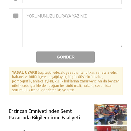
GÖNDER
YASAL UYARI!
Suç teşkil edecek, yasadışı, tehditkar, rahatsız edici,
hakaret ve küfür içeren, aşağılayıcı, küçük düşürücü, kaba,
pornografik, ahlaka aykırı, kişilik haklarına zarar verici ya da benzeri
niteliklerde içeriklerden doğan her türlü mali, hukuki, cezai, idari
sorumluluk içeriği gönderen kişiye aittir.
Erzincan Emniyeti’nden Semt
Pazarında Bilgilendirme Faaliyeti