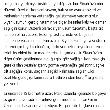
bileşenler yardımıyla insülin duyarlılığını arttırır. Siyah üzümün
düzenli tüketimi konsantrasyon, hafıza ve ayrıca sözleri ve
mekanları hatırlama yeteneğini geliştirmeye yardımcı olur.
Siyah üzümün içerdiği vitamin ve diğer besinler kalp ve damar
sağlığını korur. Düzenli olarak siyah üzüm tüketimi, başta cilt
kanseri olmak üzere, kolon, prostat, mide ve bağırsak
kanserine yakalanma riskini azaltır. Siyah üzüm ayrıca sindirim
sistemi için faydalı olduğu için kilo vermek isteyenlerin tercih
edebilecekleri besin maddelerinin başında gelir. Siyah üzüm
diğer üzüm çeşitlerinde olduğu gibi göz sağlığını korumak için
gerekli olan besinler içerir, görme yeteneğini geliştirir. Saç ve
cilt sağlığını korur, saçların sağlıklı kalmasını sağlar. Cildi
özellikle güneş ışınlarının zararlı etkilerinden korur.” bilgilerine
yer verdi.
Erzincan’da 15 kilometre uzaklıktaki Üzümlü ilçesinde bölgeye
özgü rengi ve tadı ile Türkiye genelinde nam salan Cimin
Üzümünün hasadı devam ediyor. Bugünlerde başlayan hasat