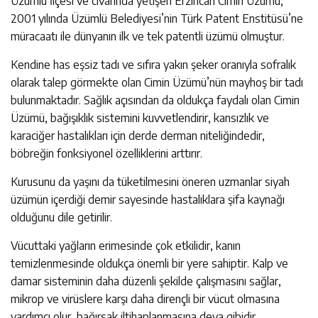
Üzümlü İlçesi ve civarında yetişen Erzincan Cimin Üzümü,
2001 yılında Üzümlü Belediyesi’nin Türk Patent Enstitüsü’ne
müracaatı ile dünyanın ilk ve tek patentli üzümü olmuştur.
Kendine has eşsiz tadı ve sıfıra yakın şeker oranıyla sofralık
olarak talep görmekte olan Cimin Üzümü’nün mayhoş bir tadı
bulunmaktadır. Sağlık açısından da oldukça faydalı olan Cimin
Üzümü, bağışıklık sistemini kuvvetlendirir, kansızlık ve
karaciğer hastalıkları için derde derman niteliğindedir,
böbreğin fonksiyonel özelliklerini arttırır.
Kurusunu da yaşını da tüketilmesini öneren uzmanlar siyah
üzümün içerdiği demir sayesinde hastalıklara şifa kaynağı
olduğunu dile getirilir.
Vücuttaki yağların erimesinde çok etkilidir, kanın
temizlenmesinde oldukça önemli bir yere sahiptir. Kalp ve
damar sisteminin daha düzenli şekilde çalışmasını sağlar,
mikrop ve virüslere karşı daha dirençli bir vücut olmasına
yardımcı olur, bağırsak iltihaplanmasına deva gibidir