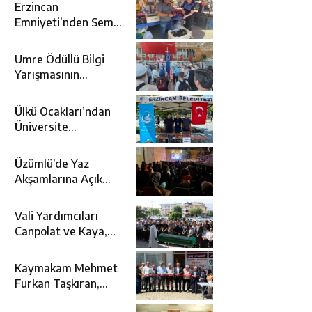
Erzincan
Emniyeti’nden Semt
Pazarında
Bilgilendirme
Umre Ödüllü Bilgi
Faaliyeti
Yarışmasının
Kazananları Kutsal
Topraklara
Ülkü Ocakları’ndan
Uğurlandı
Üniversite
Adaylarına Tercih
Desteği
Üzümlü’de Yaz
Akşamlarına Açık
Hava Sineması Renk
Kattı
Vali Yardımcıları
Canpolat ve Kaya,
Mehmet Zengin’in
Cenaze Törenine
Kaymakam Mehmet
Katıldı
Furkan Taşkıran,
Tamer Asansör’ün