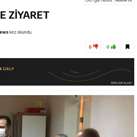
dayı Süleyman Tan Üyelerle Buluşmayı Sürdürüyor
E ZİYARET
anan 45 Şahıs Yakalandı: 24 Hükümlü Cezaevine Gönderildi
Tenis Takımı ANALİG’de Yarı Final Biletini Aldı
iews
kez okundu.
0
0
eti’nden Semt Pazarında Bilgilendirme Faaliyeti