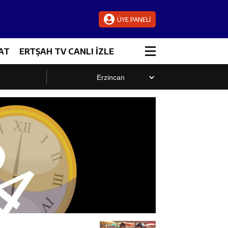
ÜYE PANELİ
AT
ERTŞAH TV CANLI İZLE
luştu