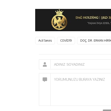
Acil Servis
COVİD19
DOÇ. DR. ERKAN HİRİ