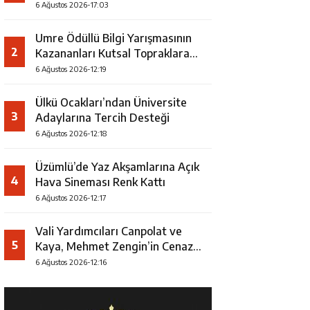
Faaliyeti
6 Ağustos 2026-17:03
Umre Ödüllü Bilgi Yarışmasının
2
Kazananları Kutsal Topraklara
Uğurlandı
6 Ağustos 2026-12:19
Ülkü Ocakları’ndan Üniversite
3
Adaylarına Tercih Desteği
6 Ağustos 2026-12:18
Üzümlü’de Yaz Akşamlarına Açık
4
Hava Sineması Renk Kattı
6 Ağustos 2026-12:17
Vali Yardımcıları Canpolat ve
5
Kaya, Mehmet Zengin’in Cenaze
Törenine Katıldı
6 Ağustos 2026-12:16