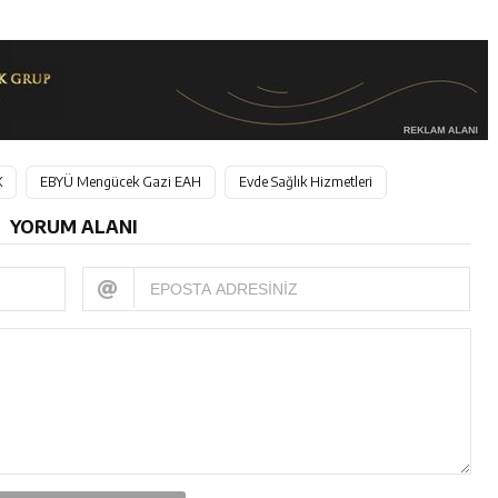
K
EBYÜ Mengücek Gazi EAH
Evde Sağlık Hizmetleri
YORUM ALANI