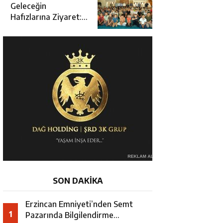
Açılışına Katıldı
Geleceğin
Hafızlarına Ziyaret:
Burhan İşliyen
Erzincan’da Kur’an
Kursu Öğrencileriyle
Buluştu
SON DAKİKA
Erzincan Emniyeti’nden Semt
1
Pazarında Bilgilendirme