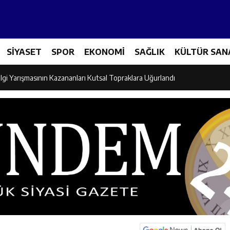
Tenis Takımı ANALİG’de Yarı Final Biletini Aldı
SİYASET
SPOR
EKONOMİ
SAĞLIK
KÜLTÜR SAN
eti’nden Semt Pazarında Bilgilendirme Faaliyeti
lgi Yarışmasının Kazananları Kutsal Topraklara Uğurlandı
ndan Üniversite Adaylarına Tercih Desteği
Akşamlarına Açık Hava Sineması Renk Kattı
arı Canpolat ve Kaya, Mehmet Zengin’in Cenaze Törenine Katıldı
et Furkan Taşkıran, Tamer Asansör’ün Açılışına Katıldı
larına Ziyaret: Burhan İşliyen Erzincan’da Kur’an Kursu Öğrencileriyle Bu