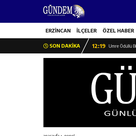
12:13
Erzincan Erkek 
17:03
ERZİNCAN
İLÇELER
ÖZEL HABER
Erzincan Emniy
12:19
SON DAKİKA
Umre Ödüllü Bi
12:18
Ülkü Ocakları’
12:17
Üzümlü’de Yaz 
12:16
Vali Yardımcıl
12:16
Kaymakam Mehm
12:15
Geleceğin Hafız
anasayfa
genel