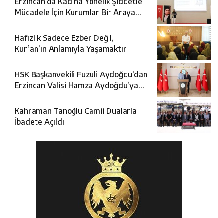
Erzincan’da Kadına Yönelik Şiddetle
Mücadele İçin Kurumlar Bir Araya
Geldi
Hafızlık Sadece Ezber Değil,
Kur’an’ın Anlamıyla Yaşamaktır
HSK Başkanvekili Fuzuli Aydoğdu’dan
Erzincan Valisi Hamza Aydoğdu’ya
Ziyaret
Kahraman Tanoğlu Camii Dualarla
İbadete Açıldı