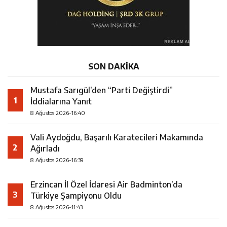
SON DAKİKA
Mustafa Sarıgül’den “Parti Değiştirdi”
1
İddialarına Yanıt
8 Ağustos 2026-16:40
Vali Aydoğdu, Başarılı Karatecileri Makamında
2
Ağırladı
8 Ağustos 2026-16:39
Erzincan İl Özel İdaresi Air Badminton’da
3
Türkiye Şampiyonu Oldu
8 Ağustos 2026-11:43