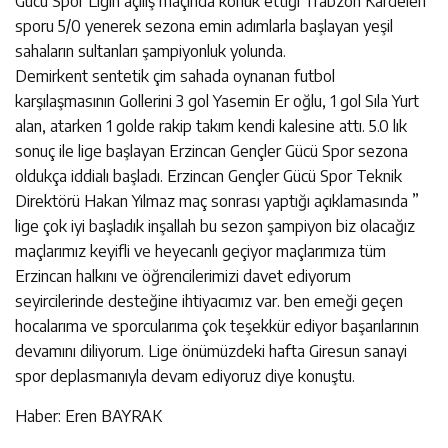
Gücü Spor Ligin açılış maçında konuk ettiği Trabzon Kardelen
sporu 5/0 yenerek sezona emin adımlarla başlayan yeşil
sahaların sultanları şampiyonluk yolunda.
Demirkent sentetik çim sahada oynanan futbol
karşılaşmasının Gollerini 3 gol Yasemin Er oğlu, 1 gol Sıla Yurt
alan, atarken 1 golde rakip takım kendi kalesine attı. 5.0 lık
sonuç ile lige başlayan Erzincan Gençler Gücü Spor sezona
oldukça iddialı başladı. Erzincan Gençler Gücü Spor Teknik
Direktörü Hakan Yılmaz maç sonrası yaptığı açıklamasında ”
lige çok iyi başladık inşallah bu sezon şampiyon biz olacağız
maçlarımız keyifli ve heyecanlı geçiyor maçlarımıza tüm
Erzincan halkını ve öğrencilerimizi davet ediyorum
seyircilerinde desteğine ihtiyacımız var. ben emeği geçen
hocalarıma ve sporcularıma çok teşekkür ediyor başarılarının
devamını diliyorum. Lige önümüzdeki hafta Giresun sanayi
spor deplasmanıyla devam ediyoruz diye konuştu.
Haber: Eren BAYRAK