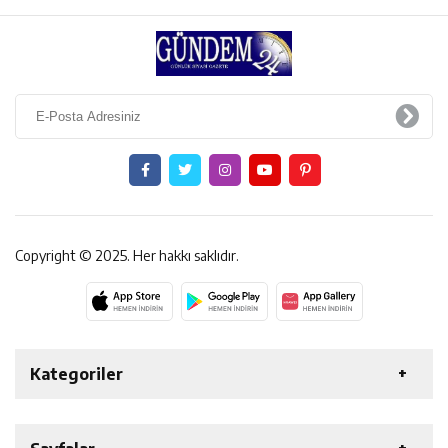
Copyright © 2025. Her hakkı saklıdır.
Kategoriler
ERZİNCAN
GENEL
EKONOMİ
SAĞLIK