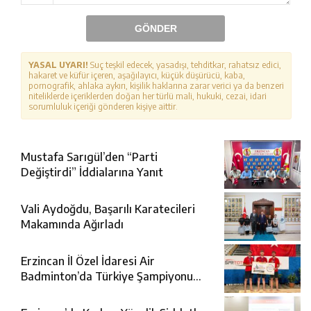
GÖNDER
YASAL UYARI!
Suç teşkil edecek, yasadışı, tehditkar, rahatsız edici,
hakaret ve küfür içeren, aşağılayıcı, küçük düşürücü, kaba,
pornografik, ahlaka aykırı, kişilik haklarına zarar verici ya da benzeri
niteliklerde içeriklerden doğan her türlü mali, hukuki, cezai, idari
sorumluluk içeriği gönderen kişiye aittir.
Mustafa Sarıgül’den “Parti
Değiştirdi” İddialarına Yanıt
Vali Aydoğdu, Başarılı Karatecileri
Makamında Ağırladı
Erzincan İl Özel İdaresi Air
Badminton’da Türkiye Şampiyonu
Oldu