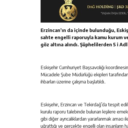
Erzincan’ın da içinde bulunduğu, Eski
sahte engelli raporuyla kamu kurum ve 
göz altına alındı. Şüphelilerden 5 i Ad
Eskişehir Cumhuriyet Başsavcılığı koordinesi
Mücadele Şube Müdürlüğü ekipleri tarafından, b
ihbarları üzerine çalışma başlatıldı..
Eskişehir, Erzincan ve Tekirdağ’da tespit edi
kurulu raporu talebinde bulunan kişilere emeklil
gibi diğer ayrıcalıklardan yararlanmak amacı i
uğrattığı ve gerçekte engelli olan insanların 