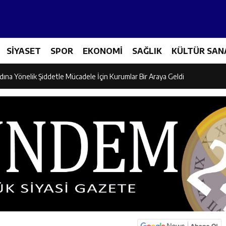
icileri Tarım Teknolojileriyle Tanışıyor
SİYASET
SPOR
EKONOMİ
SAĞLIK
KÜLTÜR SAN
el İdaresi Air Badminton’da Türkiye Şampiyonu Oldu
dına Yönelik Şiddetle Mücadele İçin Kurumlar Bir Araya Geldi
 Ezber Değil, Kur’an’ın Anlamıyla Yaşamaktır
ili Fuzuli Aydoğdu’dan Erzincan Valisi Hamza Aydoğdu’ya Ziyaret
lu Camii Dualarla İbadete Açıldı
dan PGL Başvurusu: Gözler TFF’nin Kararında
si’nden Cirgişin Mahallesi’nde İstişare Buluşması