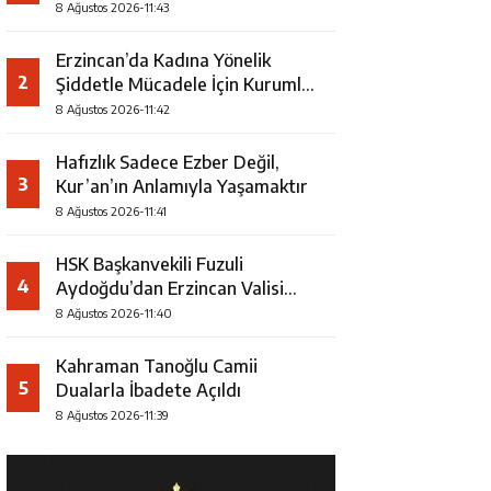
Şampiyonu Oldu
8 Ağustos 2026-11:43
Erzincan’da Kadına Yönelik
2
Şiddetle Mücadele İçin Kurumlar
Bir Araya Geldi
8 Ağustos 2026-11:42
Hafızlık Sadece Ezber Değil,
3
Kur’an’ın Anlamıyla Yaşamaktır
8 Ağustos 2026-11:41
HSK Başkanvekili Fuzuli
4
Aydoğdu’dan Erzincan Valisi
Hamza Aydoğdu’ya Ziyaret
8 Ağustos 2026-11:40
Kahraman Tanoğlu Camii
5
Dualarla İbadete Açıldı
8 Ağustos 2026-11:39