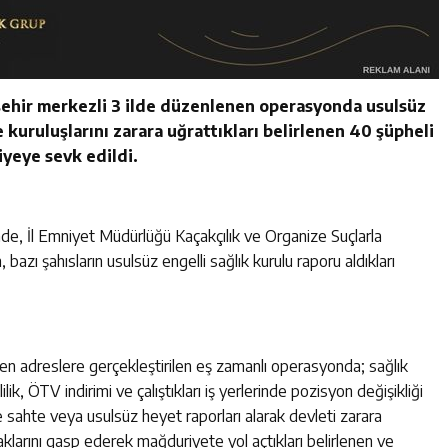
şehir merkezli 3 ilde düzenlenen operasyonda usulsüz
kuruluşlarını zarara uğrattıkları belirlenen 40 şüpheli
liyeye sevk edildi.
nde, İl Emniyet Müdürlüğü Kaçakçılık ve Organize Suçlarla
azı şahısların usulsüz engelli sağlık kurulu raporu aldıkları
len adreslere gerçekleştirilen eş zamanlı operasyonda; sağlık
ik, ÖTV indirimi ve çalıştıkları iş yerlerinde pozisyon değişikliği
le sahte veya usulsüz heyet raporları alarak devleti zarara
haklarını gasp ederek mağduriyete yol açtıkları belirlenen ve