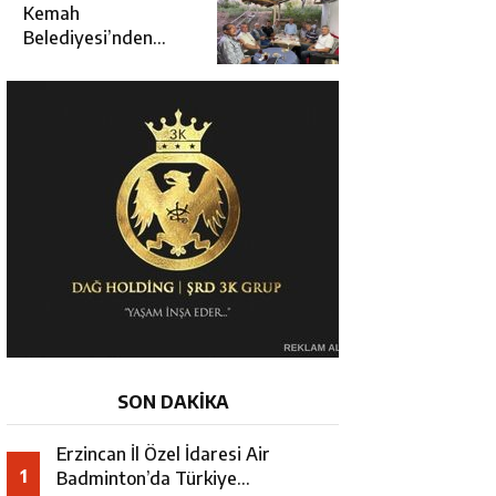
Kararında
Kemah
Belediyesi’nden
Cirgişin
Mahallesi’nde
İstişare Buluşması
SON DAKİKA
Erzincan İl Özel İdaresi Air
1
Badminton’da Türkiye