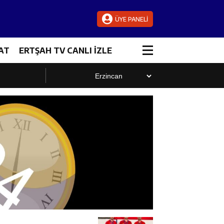
ÜYE PANELİ
AT
ERTŞAH TV CANLI İZLE