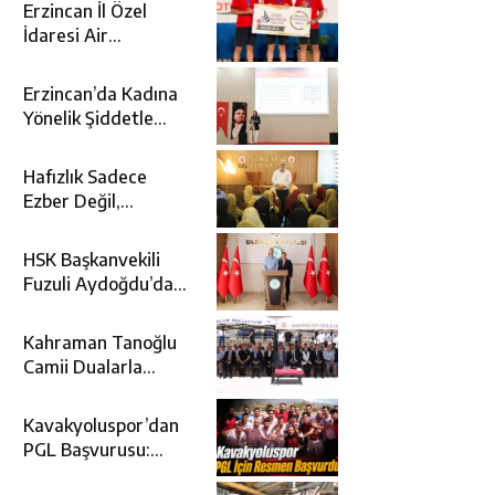
Erzincan İl Özel
İdaresi Air
Badminton’da
Türkiye Şampiyonu
Erzincan’da Kadına
Oldu
Yönelik Şiddetle
Mücadele İçin
Kurumlar Bir Araya
Hafızlık Sadece
Geldi
Ezber Değil,
Kur’an’ın Anlamıyla
Yaşamaktır
HSK Başkanvekili
Fuzuli Aydoğdu’dan
Erzincan Valisi
Hamza Aydoğdu’ya
Kahraman Tanoğlu
Ziyaret
Camii Dualarla
İbadete Açıldı
Kavakyoluspor’dan
PGL Başvurusu:
Gözler TFF’nin