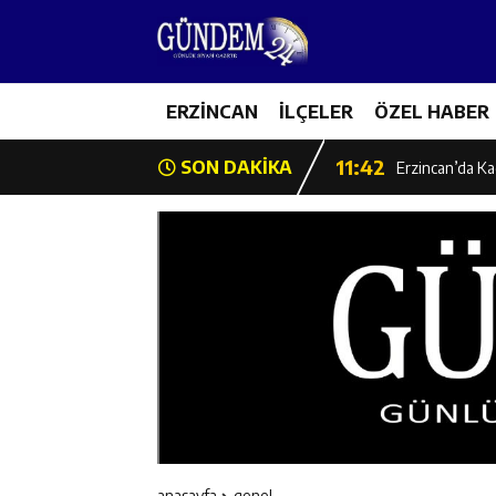
14:26
Geleceğin Üret
11:43
ERZİNCAN
İLÇELER
ÖZEL HABER
Erzincan İl Öz
11:42
SON DAKİKA
Erzincan’da Ka
11:41
Hafızlık Sadece
11:40
HSK Başkanvek
11:39
Kahraman Tanoğ
11:37
Kavakyoluspor’
11:36
Kemah Belediye
anasayfa
genel