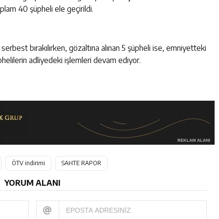
plam 40 şüpheli ele geçirildi.
n serbest bırakılırken, gözaltına alınan 5 şüpheli ise, emniyetteki
phelilerin adliyedeki işlemleri devam ediyor.
ÖTV indirimi
SAHTE RAPOR
YORUM ALANI