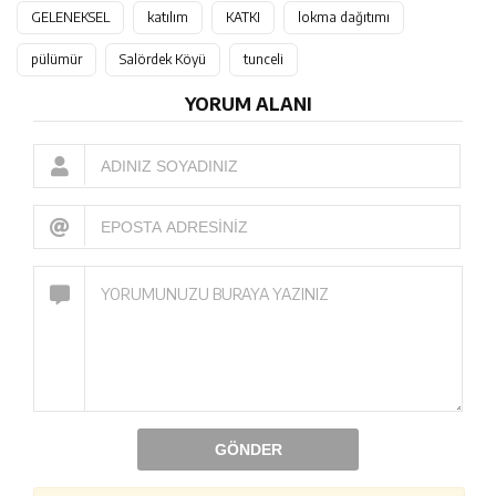
GELENEKSEL
katılım
KATKI
lokma dağıtımı
pülümür
Salördek Köyü
tunceli
YORUM ALANI
GÖNDER