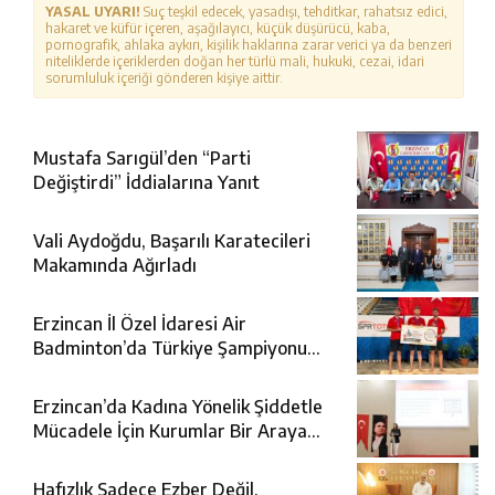
YASAL UYARI!
Suç teşkil edecek, yasadışı, tehditkar, rahatsız edici,
hakaret ve küfür içeren, aşağılayıcı, küçük düşürücü, kaba,
pornografik, ahlaka aykırı, kişilik haklarına zarar verici ya da benzeri
niteliklerde içeriklerden doğan her türlü mali, hukuki, cezai, idari
sorumluluk içeriği gönderen kişiye aittir.
Mustafa Sarıgül’den “Parti
Değiştirdi” İddialarına Yanıt
Vali Aydoğdu, Başarılı Karatecileri
Makamında Ağırladı
Erzincan İl Özel İdaresi Air
Badminton’da Türkiye Şampiyonu
Oldu
Erzincan’da Kadına Yönelik Şiddetle
Mücadele İçin Kurumlar Bir Araya
Geldi
Hafızlık Sadece Ezber Değil,