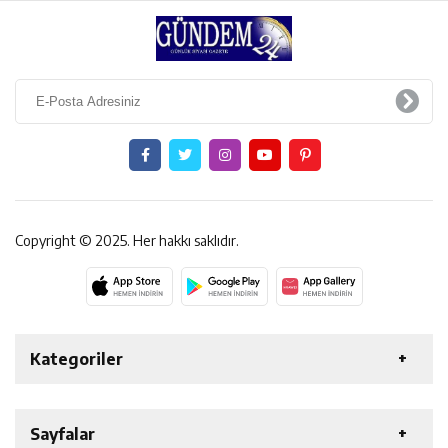
Copyright © 2025. Her hakkı saklıdır.
Kategoriler
ERZİNCAN
GENEL
EKONOMİ
SAĞLIK
Sayfalar