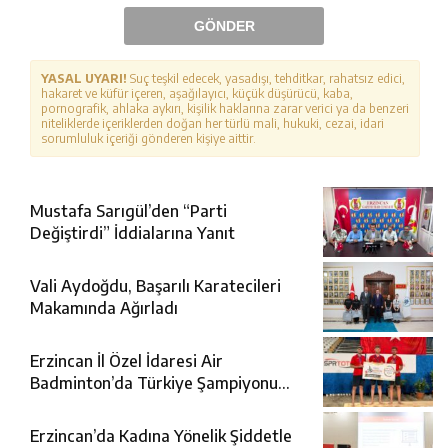
GÖNDER
YASAL UYARI!
Suç teşkil edecek, yasadışı, tehditkar, rahatsız edici,
hakaret ve küfür içeren, aşağılayıcı, küçük düşürücü, kaba,
pornografik, ahlaka aykırı, kişilik haklarına zarar verici ya da benzeri
niteliklerde içeriklerden doğan her türlü mali, hukuki, cezai, idari
sorumluluk içeriği gönderen kişiye aittir.
Mustafa Sarıgül’den “Parti
Değiştirdi” İddialarına Yanıt
Vali Aydoğdu, Başarılı Karatecileri
Makamında Ağırladı
Erzincan İl Özel İdaresi Air
Badminton’da Türkiye Şampiyonu
Oldu
Erzincan’da Kadına Yönelik Şiddetle