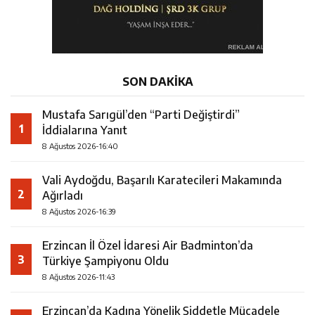
SON DAKİKA
Mustafa Sarıgül’den “Parti Değiştirdi”
1
İddialarına Yanıt
8 Ağustos 2026-16:40
Vali Aydoğdu, Başarılı Karatecileri Makamında
2
Ağırladı
8 Ağustos 2026-16:39
Erzincan İl Özel İdaresi Air Badminton’da
3
Türkiye Şampiyonu Oldu
8 Ağustos 2026-11:43
Erzincan’da Kadına Yönelik Şiddetle Mücadele