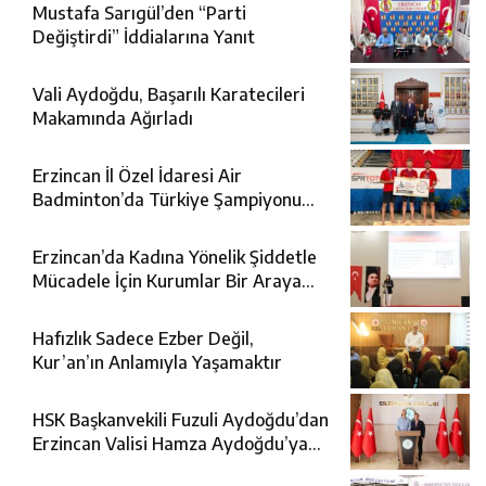
Mustafa Sarıgül’den “Parti
Değiştirdi” İddialarına Yanıt
Vali Aydoğdu, Başarılı Karatecileri
Makamında Ağırladı
Erzincan İl Özel İdaresi Air
Badminton’da Türkiye Şampiyonu
Oldu
Erzincan’da Kadına Yönelik Şiddetle
Mücadele İçin Kurumlar Bir Araya
Geldi
Hafızlık Sadece Ezber Değil,
Kur’an’ın Anlamıyla Yaşamaktır
HSK Başkanvekili Fuzuli Aydoğdu’dan
Erzincan Valisi Hamza Aydoğdu’ya
Ziyaret