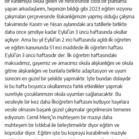
bir katılımıyla okula gelen ve neticesinde ciddi bir planlama
yapan arkadaşlarım, hepinizin bildiği gibi 2023 eğitim vizyonu
çalışmaları çerçevesinde Bakanlığımızın yapmış olduğu çalışma
takviminde Kasım ve Nisan aylarındaki ara tatillerle birlikte
daha önce şimdiye kadar Eylül’ün 3 üncü haftasında okullar
açılıyor. Ama bu yıl Eylül’ün 2 inci haftasında açıldı ilk öğretim
ve eğitim kanununda 51 inci maddede ilk öğretim haftası
Eylül’ün 3 üncü haftasıdır der. İlk öğretim haftasındaki
maksadımız, gayemiz ve amacımız okula alışkanlığını ve okula
gitme alışkanlığını ve bunlarla birlikte adaptasyon ve uyum
sürecini en güzel bir şekilde yapmaktır. İşte bundan dolayıdır
ki bu hafta boyunca okullarımıza farklı etkinlikler yapmak
suretiyle çocuklarımızın okula uyumları sağlanacaktır. Bu
vesileyle bir kez daha İlköğretim haftasını kutluyor hayırlara
vesile olmasını başarılı güzel çalışmalar geçirilmesini temenni
ediyorum. Cemil Meriç’in muhteşem bir maziyi daha
muhteşem bir İstikbal ile birleştirmektir diyor eğitim ve
köprüdür diyor. Eğitim işte bu köprüyü kurabilmek maziyle