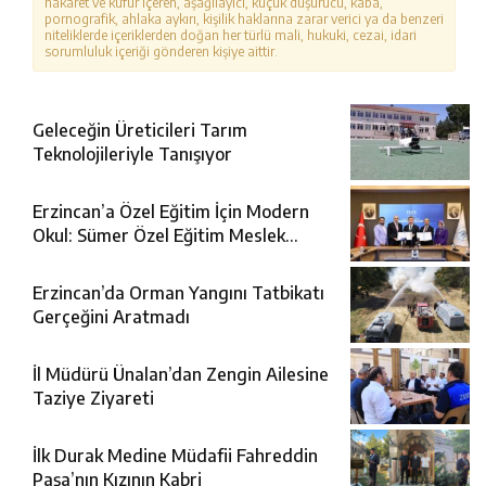
hakaret ve küfür içeren, aşağılayıcı, küçük düşürücü, kaba,
pornografik, ahlaka aykırı, kişilik haklarına zarar verici ya da benzeri
niteliklerde içeriklerden doğan her türlü mali, hukuki, cezai, idari
sorumluluk içeriği gönderen kişiye aittir.
Geleceğin Üreticileri Tarım
Teknolojileriyle Tanışıyor
Erzincan’a Özel Eğitim İçin Modern
Okul: Sümer Özel Eğitim Meslek
Okulu Protokolü İmzalandı
Erzincan’da Orman Yangını Tatbikatı
Gerçeğini Aratmadı
İl Müdürü Ünalan’dan Zengin Ailesine
Taziye Ziyareti
İlk Durak Medine Müdafii Fahreddin
Paşa’nın Kızının Kabri