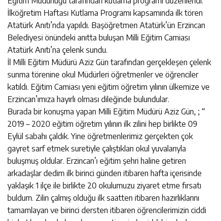
Eğitim Müdürlüğü tarafından kutlama programı düzenlendi.
İlköğretim Haftası Kutlama Programı kapsamında ilk tören
Atatürk Anıtı’nda yapıldı. Başöğretmen Atatürk’ün Erzincan
Belediyesi önündeki anıtta buluşan Milli Eğitim Camiası
Atatürk Anıtı’na çelenk sundu.
İl Milli Eğitim Müdürü Aziz Gün tarafından gerçekleşen çelenk
sunma törenine okul Müdürleri öğretmenler ve öğrenciler
katıldı. Eğitim Camiası yeni eğitim öğretim yılının ülkemize ve
Erzincan’ımıza hayırlı olması dileğinde bulundular.
Burada bir konuşma yapan Milli Eğitim Müdürü Aziz Gün, ; “
2019 – 2020 eğitim öğretim yılının ilk zilini hep birlikte 09
Eylül sabahı çaldık. Yine öğretmenlerimiz gerçekten çok
gayret sarf etmek suretiyle çalıştıkları okul yuvalarıyla
buluşmuş oldular. Erzincan’ı eğitim şehri haline getiren
arkadaşlar dedim ilk birinci günden itibaren hafta içerisinde
yaklaşık 1 ilçe ile birlikte 20 okulumuzu ziyaret etme fırsatı
buldum. Zilin çalmış olduğu ilk saatten itibaren hazırlıklarını
tamamlayan ve birinci dersten itibaren öğrencilerimizin ciddi