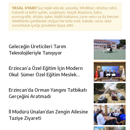
YASAL UYARI!
Suç teşkil edecek, yasadışı, tehditkar, rahatsız edici,
hakaret ve küfür içeren, aşağılayıcı, küçük düşürücü, kaba,
pornografik, ahlaka aykırı, kişilik haklarına zarar verici ya da benzeri
niteliklerde içeriklerden doğan her türlü mali, hukuki, cezai, idari
sorumluluk içeriği gönderen kişiye aittir.
Geleceğin Üreticileri Tarım
Teknolojileriyle Tanışıyor
Erzincan’a Özel Eğitim İçin Modern
Okul: Sümer Özel Eğitim Meslek
Okulu Protokolü İmzalandı
Erzincan’da Orman Yangını Tatbikatı
Gerçeğini Aratmadı
İl Müdürü Ünalan’dan Zengin Ailesine
Taziye Ziyareti