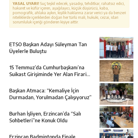
YASAL UYARI!
Suç teşkil edecek, yasadışı, tehditkar, rahatsız edici,
hakaret ve küfür içeren, aşağılayıcı, küçük düşürücü, kaba,
pornografik, ahlaka aykırı, kişilik haklarına zarar verici ya da benzeri
niteliklerde içeriklerden doğan her türlü mali, hukuki, cezai, idari
sorumluluk içeriği gönderen kişiye aittir.
ETSO Başkan Adayı Süleyman Tan
Üyelerle Buluştu
15 Temmuz’da Cumhurbaşkanı’na
Suikast Girişiminde Yer Alan Firari
FETÖ Şüphelisi Yakalandı
Başkan Atmaca: “Kemaliye İçin
Durmadan, Yorulmadan Çalışıyoruz”
Burhan İşliyen, Erzincan’da “Salı
Sohbetleri”ne Konuk Oldu
Erzincan Badmintonda Finale