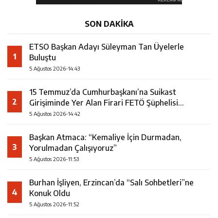
SON DAKİKA
ETSO Başkan Adayı Süleyman Tan Üyelerle
1
Buluştu
5 Ağustos 2026-14:43
15 Temmuz’da Cumhurbaşkanı’na Suikast
2
Girişiminde Yer Alan Firari FETÖ Şüphelisi
Yakalandı
5 Ağustos 2026-14:42
Başkan Atmaca: “Kemaliye İçin Durmadan,
3
Yorulmadan Çalışıyoruz”
5 Ağustos 2026-11:53
Burhan İşliyen, Erzincan’da “Salı Sohbetleri”ne
4
Konuk Oldu
5 Ağustos 2026-11:52