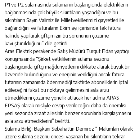
P1 ve P2 sulamasında sulamanın başlangıcında elektriklerin
bağlanmasında çok büyük sıkıntıların yaşandığını ve bu
sıkıntıların Sayın Valimiz ile Milletvekillerimizi gayretleri ile
bağlandığını ve faturaların Ekim ayı içerisinde tek fatura
halinde yapılarak çiftçimizin bu sorununun çözüme
kavuşturulduğunu” dile getirdi.
Aras Elektrik perakende Satış Müdürü Turgut Fidan yaptığı
konuşmasında “Şirket yetkililerinin sulama sezonu
başlangıcında çiftçi mağduriyetlerini dikkate alarak büyük bir
özveride bulunduğunu ve enerjinin verildiğini ancak fatura
tutarının zamanında ödenmediği taktirde aboneliklerin iptal
edileceğini fakat bu noktaya gelinmesini asla arzu
etmediklerini çözüme yönelik atılacak her adıma ARAS
EPSAŞ olarak misliyle cevap verileceğini daha da önemlisi
yeni sezonda ziraat ailesinin benzer sorunlarla karşılaşmasını
asla arzu etmediklerini” belirtti.
Sulama Birliği Başkanı Sebahattin Demiröz “ Malumları olarak
üzere sulama sezonu öncesi yaşanan bu sıkıntıların tekrar