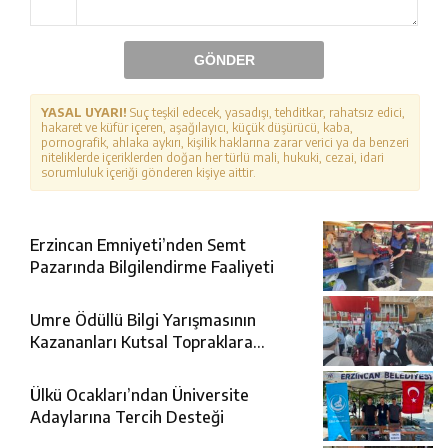
GÖNDER
YASAL UYARI!
Suç teşkil edecek, yasadışı, tehditkar, rahatsız edici,
hakaret ve küfür içeren, aşağılayıcı, küçük düşürücü, kaba,
pornografik, ahlaka aykırı, kişilik haklarına zarar verici ya da benzeri
niteliklerde içeriklerden doğan her türlü mali, hukuki, cezai, idari
sorumluluk içeriği gönderen kişiye aittir.
Erzincan Emniyeti’nden Semt
Pazarında Bilgilendirme Faaliyeti
Umre Ödüllü Bilgi Yarışmasının
Kazananları Kutsal Topraklara
Uğurlandı
Ülkü Ocakları’ndan Üniversite
Adaylarına Tercih Desteği