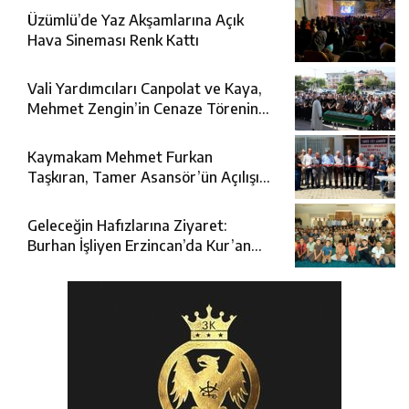
Üzümlü’de Yaz Akşamlarına Açık
Hava Sineması Renk Kattı
Vali Yardımcıları Canpolat ve Kaya,
Mehmet Zengin’in Cenaze Törenine
Katıldı
Kaymakam Mehmet Furkan
Taşkıran, Tamer Asansör’ün Açılışına
Katıldı
Geleceğin Hafızlarına Ziyaret:
Burhan İşliyen Erzincan’da Kur’an
Kursu Öğrencileriyle Buluştu