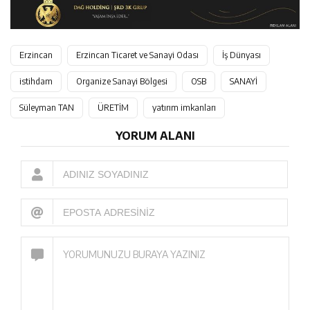
Erzincan
Erzincan Ticaret ve Sanayi Odası
İş Dünyası
istihdam
Organize Sanayi Bölgesi
OSB
SANAYİ
Süleyman TAN
ÜRETİM
yatırım imkanları
YORUM ALANI